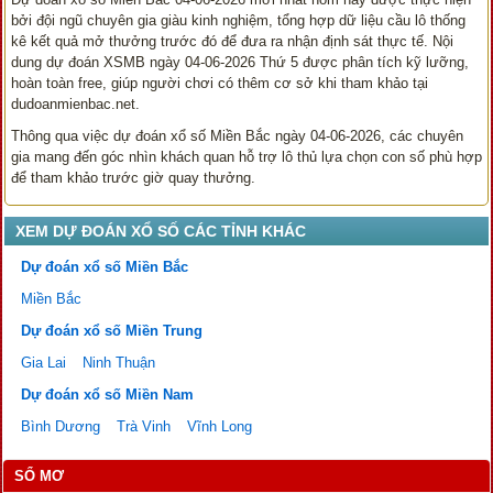
bởi đội ngũ chuyên gia giàu kinh nghiệm, tổng hợp dữ liệu cầu lô thống
kê kết quả mở thưởng trước đó để đưa ra nhận định sát thực tế. Nội
dung dự đoán XSMB ngày 04-06-2026 Thứ 5 được phân tích kỹ lưỡng,
hoàn toàn free, giúp người chơi có thêm cơ sở khi tham khảo tại
dudoanmienbac.net.
Thông qua việc dự đoán xổ số Miền Bắc ngày 04-06-2026, các chuyên
gia mang đến góc nhìn khách quan hỗ trợ lô thủ lựa chọn con số phù hợp
để tham khảo trước giờ quay thưởng.
XEM DỰ ĐOÁN XỔ SỐ CÁC TỈNH KHÁC
Dự đoán xổ số Miền Bắc
Miền Bắc
Dự đoán xổ số Miền Trung
Gia Lai
Ninh Thuận
Dự đoán xổ số Miền Nam
Bình Dương
Trà Vinh
Vĩnh Long
SỔ MƠ