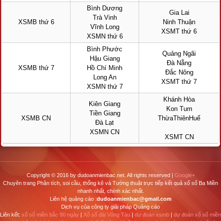
Bình Dương
Gia Lai
Trà Vinh
XSMB thứ 6
Ninh Thuận
Vĩnh Long
XSMT thứ 6
XSMN thứ 6
Bình Phước
Quảng Ngãi
Hậu Giang
Đà Nẵng
XSMB thứ 7
Hồ Chí Minh
Đắc Nông
Long An
XSMT thứ 7
XSMN thứ 7
Khánh Hòa
Kiên Giang
Kon Tum
Tiền Giang
XSMB CN
ThừaThiênHuế
Đà Lạt
XSMN CN
XSMT CN
Copyright © 2016 by dudoanmienbac.net. All rights reserved |
Google+
Chuyên trang Phân tích, soi cầu, thống kê và Tường thuật trực tiếp kết quả xổ số Ba Miền
nhanh nhất, chính xác nhất.
Liên hệ quảng cáo :
dudoanmienbac@gmail.com
Dịch vụ của công ty giải pháp Quảng cáo
Liên kết:
xổ số miền bắc 90 ngày
|
Xổ số đài Vũng Tàu
|
dự đoán xsmb
|
dự đoán xổ số miền