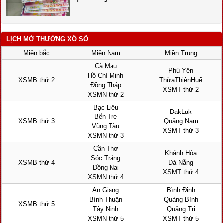
LỊCH MỞ THƯỞNG XỔ SỐ
Miền bắc
Miền Nam
Miền Trung
Cà Mau
Phú Yên
Hồ Chí Minh
XSMB thứ 2
ThừaThiênHuế
Đồng Tháp
XSMT thứ 2
XSMN thứ 2
Bạc Liêu
DakLak
Bến Tre
XSMB thứ 3
Quảng Nam
Vũng Tàu
XSMT thứ 3
XSMN thứ 3
Cần Thơ
Khánh Hòa
Sóc Trăng
XSMB thứ 4
Đà Nẵng
Đồng Nai
XSMT thứ 4
XSMN thứ 4
An Giang
Bình Định
Bình Thuận
Quảng Bình
XSMB thứ 5
Tây Ninh
Quảng Trị
XSMN thứ 5
XSMT thứ 5