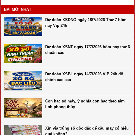
BÀI MỚI NHẤT
Dự đoán XSDNG ngày 18/7/2026 Thứ 7 hôm
nay Vip 24h
Dự đoán XSNT ngày 17/7/2026 hôm nay thứ 6
chuẩn xác
Dự đoán XSBL ngày 14/7/2026 VIP 24h độ
chính xác cao
Con hạc số mấy, ý nghĩa con hạc theo tâm
linh phong thủy
Xin vía trúng số độc đắc để cầu may có hiệu
quả không?