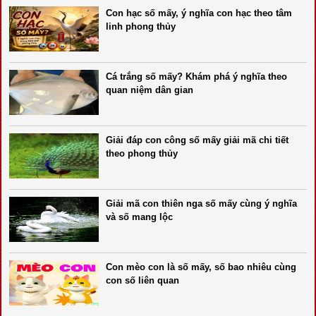
Con hạc số mấy, ý nghĩa con hạc theo tâm
linh phong thủy
Cá trắng số mấy? Khám phá ý nghĩa theo
quan niệm dân gian
Giải đáp con công số mấy giải mã chi tiết
theo phong thủy
Giải mã con thiên nga số mấy cùng ý nghĩa
và số mang lộc
Con mèo con là số mấy, số bao nhiêu cùng
con số liên quan