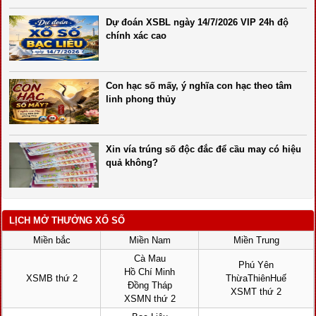
Dự đoán XSBL ngày 14/7/2026 VIP 24h độ
chính xác cao
Con hạc số mấy, ý nghĩa con hạc theo tâm
linh phong thủy
Xin vía trúng số độc đắc để cầu may có hiệu
quả không?
LỊCH MỞ THƯỞNG XỔ SỐ
Miền bắc
Miền Nam
Miền Trung
Cà Mau
Phú Yên
Hồ Chí Minh
XSMB thứ 2
ThừaThiênHuế
Đồng Tháp
XSMT thứ 2
XSMN thứ 2