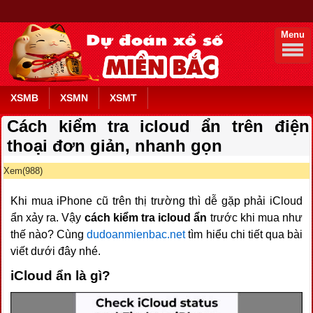
Menu
XSMB
XSMN
XSMT
Cách kiểm tra icloud ẩn trên điện
thoại đơn giản, nhanh gọn
Xem(988)
Khi mua iPhone cũ trên thị trường thì dễ gặp phải iCloud
ẩn xảy ra. Vậy
cách kiểm tra icloud ẩn
trước khi mua như
thế nào? Cùng
dudoanmienbac.net
tìm hiểu chi tiết qua bài
viết dưới đây nhé.
iCloud ẩn là gì?