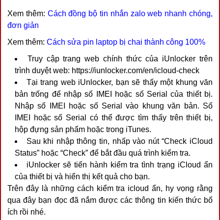
Xem thêm:
Cách đồng bộ tin nhắn zalo web nhanh chóng,
đơn giản
Xem thêm:
Cách sửa pin laptop bị chai thành công 100%
Truy cập trang web chính thức của iUnlocker trên
trình duyệt web: https://iunlocker.com/en/icloud-check
Tại trang web iUnlocker, bạn sẽ thấy một khung văn
bản trống để nhập số IMEI hoặc số Serial của thiết bị.
Nhập số IMEI hoặc số Serial vào khung văn bản. Số
IMEI hoặc số Serial có thể được tìm thấy trên thiết bị,
hộp đựng sản phẩm hoặc trong iTunes.
Sau khi nhập thông tin, nhấp vào nút “Check iCloud
Status” hoặc “Check” để bắt đầu quá trình kiểm tra.
iUnlocker sẽ tiến hành kiểm tra tình trạng iCloud ẩn
của thiết bị và hiển thị kết quả cho bạn.
Trên đây là những cách kiểm tra icloud ẩn, hy vọng rằng
qua đây bạn đọc đã nắm được các thông tin kiến thức bổ
ích rồi nhé.