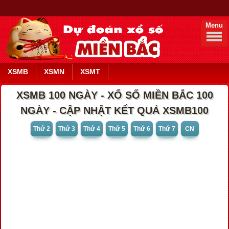
Menu
XSMB
XSMN
XSMT
XSMB 100 NGÀY - XỔ SỐ MIỀN BẮC 100
NGÀY - CẬP NHẬT KẾT QUẢ XSMB100
Thứ 2
Thứ 3
Thứ 4
Thứ 5
Thứ 6
Thứ 7
CN