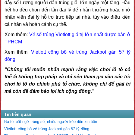
đây số lượng người dân trúng giải lớn ngày một tăng. Hầu
hết họ đều chọn đến tận đại lý để nhận thưởng hoặc nhờ
nhân viên đại lý hỗ trợ trực tiếp tại nhà, tùy vào điều kiện
cá nhân và hoàn cảnh cụ thể.
Xem thêm:
Vé số trúng Vietlott giá trị lớn nhất được bán ở
TPHCM
Xem thêm:
Vietlott công bố vé trúng Jackpot gần 57 tỷ
đồng
"Chúng tôi muốn nhấn mạnh rằng việc chơi lô tô có
thể là không hợp pháp và chỉ nên tham gia vào các trò
chơi lô tô do chính phủ tổ chức, không chỉ để giải trí
mà còn để đảm bảo lợi ích cộng đồng."
Tin liên quan
Ba tôi bất ngờ trúng số, nhiều người kéo đến xin tiền
Vietlott công bố vé trúng Jackpot gần 57 tỷ đồng