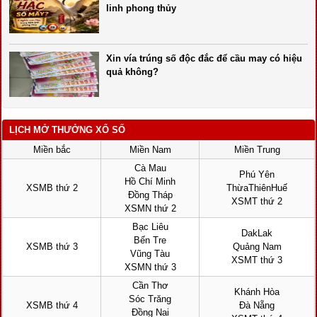
linh phong thủy
Xin vía trúng số độc đắc để cầu may có hiệu
quả không?
LỊCH MỞ THƯỞNG XỔ SỐ
Miền bắc
Miền Nam
Miền Trung
Cà Mau
Phú Yên
Hồ Chí Minh
XSMB thứ 2
ThừaThiênHuế
Đồng Tháp
XSMT thứ 2
XSMN thứ 2
Bạc Liêu
DakLak
Bến Tre
XSMB thứ 3
Quảng Nam
Vũng Tàu
XSMT thứ 3
XSMN thứ 3
Cần Thơ
Khánh Hòa
Sóc Trăng
XSMB thứ 4
Đà Nẵng
Đồng Nai