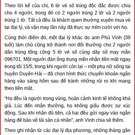
Theo lời kể của chị, 6 tờ vé số trúng độc đắc được chia
cho 4 người, trong đó có 2 người trúng 2 tờ và 2 người
trúng 1 tờ. Tất cả đều là khách quen thường xuyên mua vé
tại đại lý, và vận may lần này đã thực sự mỉm cười với họ.
Cùng thời điểm đó, một đại lý khác do anh Phú Vinh (39
tuổi) làm chủ cũng trở thành nơi đổi thưởng cho 2 người
dân trúng tổng cộng 5 tờ vé số cùng dãy số may mắn
096701. Một người đàn ông trung niên nhận tiền mặt ngay
trong tối 15/5, trong khi người còn lại – một phụ nữ sống tại
huyện Duyên Hải – đã chọn hình thức chuyển khoản ngân
hàng vào sáng hôm sau để tránh những rủi ro khi mang
theo tiền mặt.
“Họ đều là người trong vùng, hoàn cảnh kinh tế không khá
giả. Lúc đến nhận thưởng, họ không giấu được sự xúc
động. Sau khi nhận đủ tiền, cả hai đều gửi ngay vào ngân
hàng để bảo vệ tài sản cá nhân”, anh Vinh chia sẻ thêm.
Theo ghi nhận từ các đại lý địa phương, những tháng gần