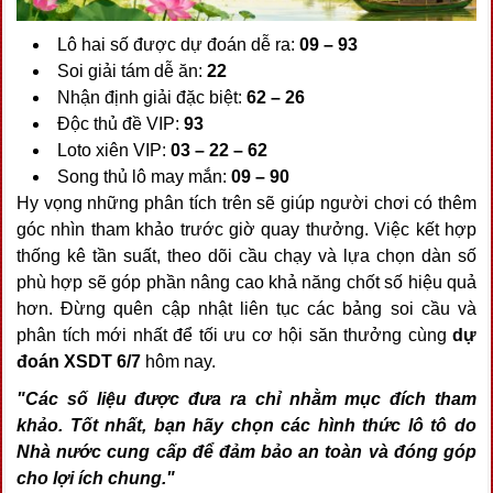
Lô hai số được dự đoán dễ ra:
09 – 93
Soi giải tám dễ ăn:
22
Nhận định giải đặc biệt:
62 – 26
Độc thủ đề VIP:
93
Loto xiên VIP:
03 – 22 – 62
Song thủ lô may mắn:
09 – 90
Hy vọng những phân tích trên sẽ giúp người chơi có thêm
góc nhìn tham khảo trước giờ quay thưởng. Việc kết hợp
thống kê tần suất, theo dõi cầu chạy và lựa chọn dàn số
phù hợp sẽ góp phần nâng cao khả năng chốt số hiệu quả
hơn. Đừng quên cập nhật liên tục các bảng soi cầu và
phân tích mới nhất để tối ưu cơ hội săn thưởng cùng
dự
đoán XSDT 6/7
hôm nay.
"Các số liệu được đưa ra chỉ nhằm mục đích tham
khảo. Tốt nhất, bạn hãy chọn các hình thức lô tô do
Nhà nước cung cấp để đảm bảo an toàn và đóng góp
cho lợi ích chung."