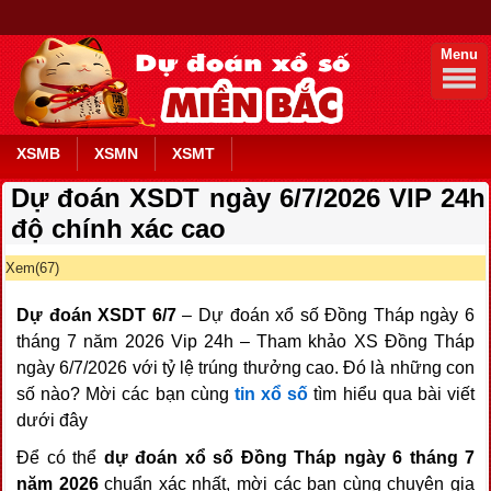
Menu
XSMB
XSMN
XSMT
Dự đoán XSDT ngày 6/7/2026 VIP 24h
độ chính xác cao
Xem(67)
Dự đoán XSDT 6/7
– Dự đoán xổ số Đồng Tháp ngày 6
tháng 7 năm 2026 Vip 24h – Tham khảo XS Đồng Tháp
ngày 6/7/2026 với tỷ lệ trúng thưởng cao. Đó là những con
số nào? Mời các bạn cùng
tin xổ số
tìm hiểu qua bài viết
dưới đây
Để có thể
dự đoán xổ số Đồng Tháp ngày 6 tháng 7
năm 2026
chuẩn xác nhất, mời các bạn cùng chuyên gia