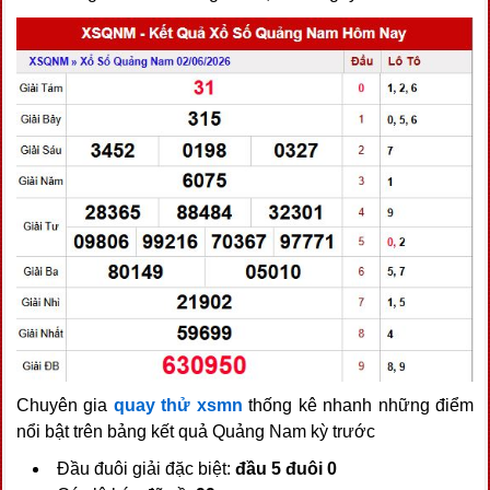
Chuyên gia
quay thử xsmn
thống kê nhanh những điểm
nổi bật trên bảng kết quả Quảng Nam kỳ trước
Đầu đuôi giải đặc biệt:
đầu 5 đuôi 0