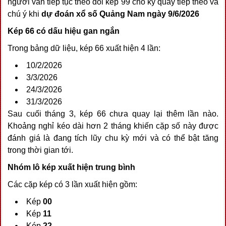
người vẫn tiếp tục theo dõi kép 99 cho kỳ quay tiếp theo và
chú ý khi
dự đoán xổ số Quảng Nam ngày 9/6/2026
Kép 66 có dấu hiệu gan ngắn
Trong bảng dữ liệu, kép 66 xuất hiện 4 lần:
10/2/2026
3/3/2026
24/3/2026
31/3/2026
Sau cuối tháng 3, kép 66 chưa quay lại thêm lần nào.
Khoảng nghỉ kéo dài hơn 2 tháng khiến cặp số này được
đánh giá là đang tích lũy chu kỳ mới và có thể bật tăng
trong thời gian tới.
Nhóm lô kép xuất hiện trung bình
Các cặp kép có 3 lần xuất hiện gồm:
Kép
00
Kép
11
Kép
22