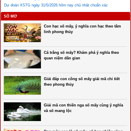
Dự đoán XSTG ngày 31/5/2026 hôm nay chủ nhật chuẩn xác
SỔ MƠ
Con hạc số mấy, ý nghĩa con hạc theo tâm
linh phong thủy
Cá trắng số mấy? Khám phá ý nghĩa theo
quan niệm dân gian
Giải đáp con công số mấy giải mã chi tiết
theo phong thủy
Giải mã con thiên nga số mấy cùng ý nghĩa
và số mang lộc