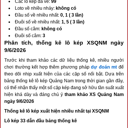
Các lô kép đã về:
99
Loto về nhiều nháy:
không có
Đầu số về nhiều nhất:
0, 1 ( 3 lần)
Đuôi số về nhiều nhất:
1, 5 ( 3 lần)
Đầu số câm:
không có
Đuôi số câm:
3
Phân tích, thống kê lô kép XSQNM ngày
9/6/2026
Trước khi tham khảo các dữ liệu thống kê, nhiều người
chơi thường kết hợp thêm phương pháp
dự đoán mt
để
theo dõi nhịp xuất hiện của các cặp số nổi bật. Dựa trên
bảng thống kê lô kép Quảng Nam trong thời gian gần đây,
có thể nhận thấy một số cặp kép đang sở hữu tần suất xuất
hiện khá dày và đáng chú ý
tham khảo XS Quảng Nam
ngày 9/6/2026
Thống kê lô kép xuất hiện nhiều nhất tại XSQNM
Lô kép 33 dẫn đầu bảng thống kê