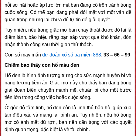
nỗi sợ hãi hoặc áp lực lớn mà bạn đang cố trốn tránh trong
cuộc sống. Có thể bạn đang phải đối mặt với một vấn đề
quan trọng nhưng lại chưa đủ tự tin để giải quyết.
Tuy nhiên, nếu trong giấc mơ bạn chạy thoát được đó lại là
điềm lành, báo hiệu rằng bạn sắp vượt qua khó khăn, đón
nhận thành công sau thời gian thử thách.
Con số may mắn
dự đoán xổ số ba miền 888
:
33 – 66 – 99
Chiêm bao thấy con hổ màu đen
Hổ đen là hình ảnh tượng trưng cho sức mạnh huyền bí và
năng lượng tiềm ẩn. Giấc mơ này cho thấy bạn đang trong
giai đoạn biến chuyển mạnh mẽ, chuẩn bị cho một bước
tiến lớn trong công việc hoặc cuộc sống.
Ở góc độ tâm linh, hổ đen còn là linh thú bảo hộ, giúp xua
tan điều xấu và mang lại bình an. Tuy nhiên, nếu hổ trong
mơ có ánh mắt dữ tợn, bạn nên cẩn trọng với các quyết
định quan trọng, đặc biệt là về tài chính.