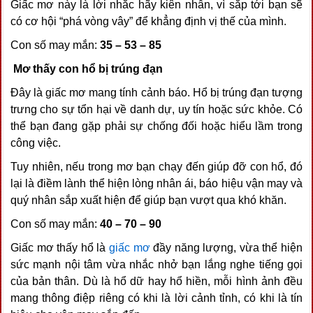
Giấc mơ này là lời nhắc hãy kiên nhẫn, vì sắp tới bạn sẽ
có cơ hội “phá vòng vây” để khẳng định vị thế của mình.
Con số may mắn:
35 – 53 – 85
Mơ thấy con hổ bị trúng đạn
Đây là giấc mơ mang tính cảnh báo. Hổ bị trúng đạn tượng
trưng cho sự tổn hại về danh dự, uy tín hoặc sức khỏe. Có
thể bạn đang gặp phải sự chống đối hoặc hiểu lầm trong
công việc.
Tuy nhiên, nếu trong mơ bạn chạy đến giúp đỡ con hổ, đó
lại là điềm lành thể hiện lòng nhân ái, báo hiệu vận may và
quý nhân sắp xuất hiện để giúp bạn vượt qua khó khăn.
Con số may mắn:
40 – 70 – 90
Giấc mơ thấy hổ là
giấc mơ
đầy năng lượng, vừa thể hiện
sức mạnh nội tâm vừa nhắc nhở bạn lắng nghe tiếng gọi
của bản thân. Dù là hổ dữ hay hổ hiền, mỗi hình ảnh đều
mang thông điệp riêng có khi là lời cảnh tỉnh, có khi là tín