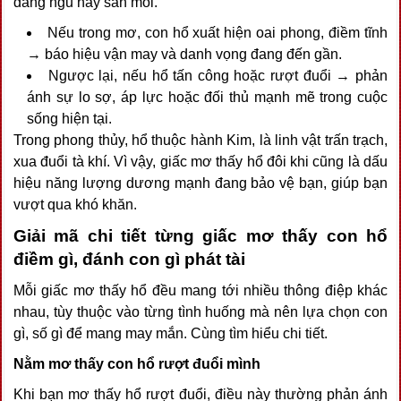
đang ngủ hay săn mồi.
Nếu trong mơ, con hổ xuất hiện oai phong, điềm tĩnh
→ báo hiệu vận may và danh vọng đang đến gần.
Ngược lại, nếu hổ tấn công hoặc rượt đuổi → phản
ánh sự lo sợ, áp lực hoặc đối thủ mạnh mẽ trong cuộc
sống hiện tại.
Trong phong thủy, hổ thuộc hành Kim, là linh vật trấn trạch,
xua đuổi tà khí. Vì vậy, giấc mơ thấy hổ đôi khi cũng là dấu
hiệu năng lượng dương mạnh đang bảo vệ bạn, giúp bạn
vượt qua khó khăn.
Giải mã chi tiết từng giấc mơ thấy con hổ
điềm gì, đánh con gì phát tài
Mỗi giấc mơ thấy hổ đều mang tới nhiều thông điệp khác
nhau, tùy thuộc vào từng tình huống mà nên lựa chọn con
gì, số gì để mang may mắn. Cùng tìm hiểu chi tiết.
Nằm mơ thấy con hổ rượt đuổi mình
Khi bạn mơ thấy hổ rượt đuổi, điều này thường phản ánh