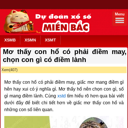
Menu
XSMB
XSMN
XSMT
Mơ thấy con hổ có phải điềm may,
chọn con gì có điềm lành
Xem(407)
Mơ thấy con hổ có phải điềm may, giấc mơ mang điềm gì
hên hay xui có ý nghĩa gì. Mơ thấy hổ nên chọn con gì, số
gì mang điềm lành. Cùng
xstd
tìm hiểu rõ hơn qua bài viết
dưới đây để biết chi tiết hơn về giấc mơ thấy con hổ và
những con số liên quan.