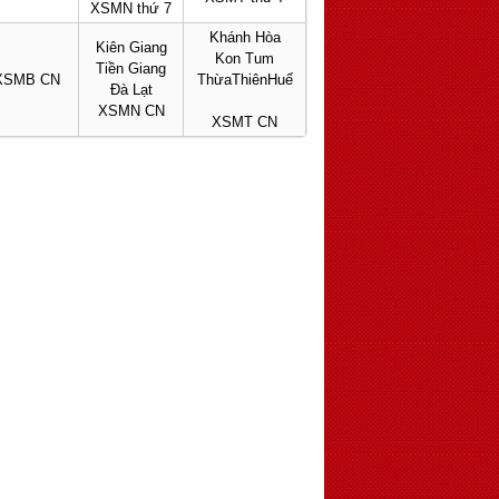
XSMN thứ 7
Khánh Hòa
Kiên Giang
Kon Tum
Tiền Giang
XSMB CN
ThừaThiênHuế
Đà Lạt
XSMN CN
XSMT CN