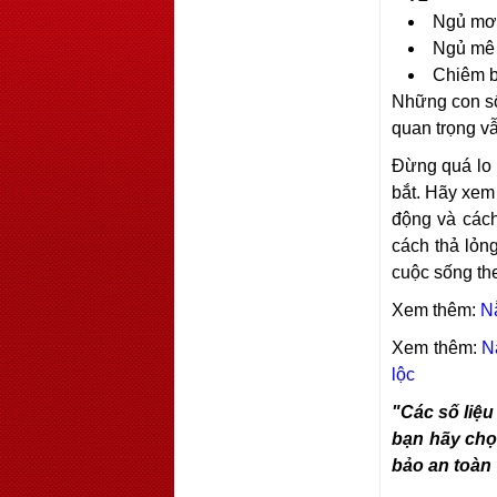
Ngủ mơ 
Ngủ mê 
Chiêm b
Những con số
quan trọng vẫ
Đừng quá lo 
bắt. Hãy xe
động và cách
cách thả lỏn
cuộc sống th
Xem thêm:
N
Xem thêm:
N
lộc
"Các số liệu
bạn hãy chọ
bảo an toàn 