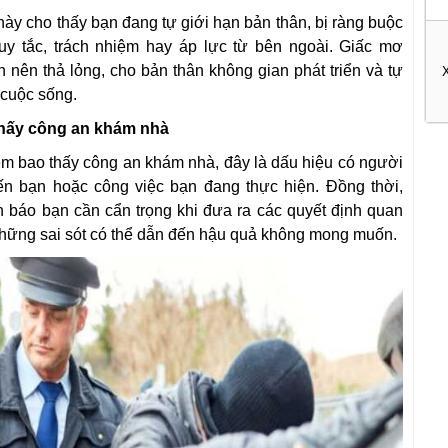
ày cho thấy bạn đang tự giới hạn bản thân, bị ràng buộc
y tắc, trách nhiệm hay áp lực từ bên ngoài. Giấc mơ
 nên thả lỏng, cho bản thân không gian phát triển và tự
 cuộc sống.
hấy công an khám nhà
m bao thấy công an khám nhà, đây là dấu hiệu có người
n bạn hoặc công việc bạn đang thực hiện. Đồng thời,
 báo bạn cần cẩn trọng khi đưa ra các quyết định quan
 những sai sót có thể dẫn đến hậu quả không mong muốn.