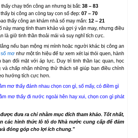
thấy chạy trốn công an nhưng bị bắt:
38 – 83
thấy bị công an còng tay con số đẹp:
07 – 70
ao thấy công an khám nhà số may mắn:
12 – 21
 này mang tính tham khảo và gợi ý vận may, nhưng điều
n là giữ tinh thần thoải mái và suy nghĩ tích cực.
lắng nếu bạn mộng mị mình hoặc người khác bị công an
m
sổ mơ
như một tín hiệu để tự xem xét lại thói quen, hành
 bạn đối mặt với áp lực. Duy trì tinh thần lạc quan, học
g và chấp nhận những thử thách sẽ giúp bạn điều chỉnh
eo hướng tích cực hơn.
ằm mơ thấy đánh nhau chọn con gì, số mấy, có điềm gì
ằm mơ thấy đi nước ngoài hên hay xui, chọn con gì phát
 được đưa ra chỉ nhằm mục đích tham khảo. Tốt nhất,
n các hình thức lô tô do Nhà nước cung cấp để đảm
và đóng góp cho lợi ích chung."