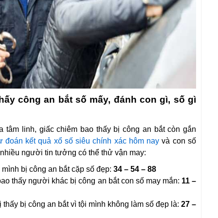
ấy công an bắt số mấy, đánh con gì, số gì
a tâm linh, giấc chiêm bao thấy bị công an bắt còn gắn
ự đoán kết quả xổ số siêu chính xác hôm nay
và con số
hiều người tin tưởng có thể thử vận may:
 mình bị công an bắt cặp số đẹp:
34 – 54 – 88
ao thấy người khác bị công an bắt con số may mắn:
11 –
thấy bị công an bắt vì tội mình không làm số đẹp là:
27 –