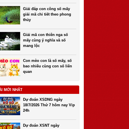
Giải đáp con công số mấy
giải mã chi tiết theo phong
thủy
Giải mã con thiên nga số
mấy cùng ý nghĩa và số
mang lộc
Con mèo con là số mấy, số
bao nhiêu cùng con số liên
quan
ÀI MỚI NHẤT
Dự đoán XSDNG ngày
18/7/2026 Thứ 7 hôm nay Vip
24h
Dự đoán XSNT ngày