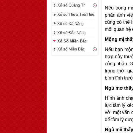
Xổ số Quảng Trị
Nếu trong mơ
Xổ số ThừaThiênHuế
phản ánh việ
cũng có thể 
Xổ số Đà Nẵng
mối quan hệ c
Xổ số Đắc Nông
Mộng mị thấy
Xổ Số Miền Bắc
Nếu bạn mộng
Xổ số Miền Bắc
hợp này thườ
công nhận. G
trong thời g
bình tĩnh tr
Ngủ mơ thấy
Hình ảnh chạ
lực tâm lý ké
với một vấn 
để tâm lý đư
Ngủ mê thấy