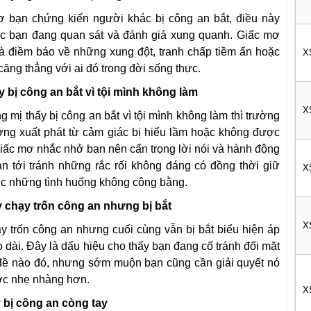
 bạn chứng kiến người khác bị công an bắt, điều này
c bạn đang quan sát và đánh giá xung quanh. Giấc mơ
là điềm báo về những xung đột, tranh chấp tiềm ẩn hoặc
X
ăng thẳng với ai đó trong đời sống thực.
 bị công an bắt vì tội mình không làm
X
 mị thấy bị công an bắt vì tội mình không làm thì trường
ng xuất phát từ cảm giác bị hiểu lầm hoặc không được
iấc mơ nhắc nhở bạn nên cẩn trọng lời nói và hành động
ian tới tránh những rắc rối không đáng có đồng thời giữ
X
ước những tình huống không công bằng.
 chạy trốn công an nhưng bị bắt
X
y trốn công an nhưng cuối cùng vẫn bị bắt biểu hiện áp
o dài. Đây là dấu hiệu cho thấy bạn đang cố tránh đối mặt
đề nào đó, nhưng sớm muộn bạn cũng cần giải quyết nó
ợc nhẹ nhàng hơn.
X
 bị công an còng tay