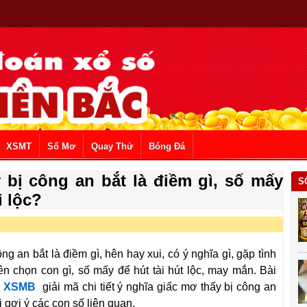
XSMT
Sổ Mơ
Quay Thử
Bóng Đá
 bị công an bắt là điềm gì, số mấy
S
i lộc?
ng an bắt là điềm gì, hên hay xui, có ý nghĩa gì, gặp tình
n chọn con gì, số mấy để hút tài hút lộc, may mắn. Bài
g
XSMB
giải mã chi tiết ý nghĩa giấc mơ thấy bị công an
i gợi ý các con số liên quan.