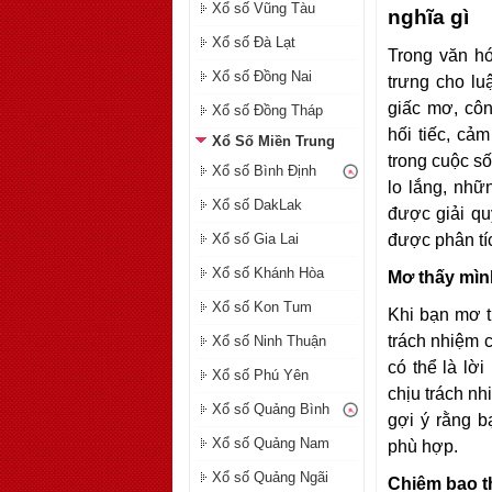
Xổ số Vũng Tàu
nghĩa gì
Xổ số Đà Lạt
Trong văn hó
Xổ số Đồng Nai
trưng cho luậ
giấc mơ, côn
Xổ số Đồng Tháp
hối tiếc, cả
Xổ Số Miền Trung
trong cuộc s
Xổ số Bình Định
lo lắng, nhữ
Xổ số DakLak
được giải qu
được phân tí
Xổ số Gia Lai
Xổ số Khánh Hòa
Mơ thấy mìn
Xổ số Kon Tum
Khi bạn mơ t
trách nhiệm 
Xổ số Ninh Thuận
có thể là lờ
Xổ số Phú Yên
chịu trách n
Xổ số Quảng Bình
gợi ý rằng b
Xổ số Quảng Nam
phù hợp.
Xổ số Quảng Ngãi
Chiêm bao t