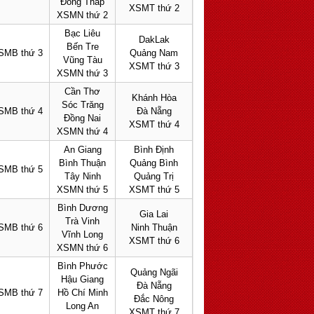
Đồng Tháp
XSMT thứ 2
XSMN thứ 2
Bạc Liêu
DakLak
Bến Tre
SMB thứ 3
Quảng Nam
Vũng Tàu
XSMT thứ 3
XSMN thứ 3
Cần Thơ
Khánh Hòa
Sóc Trăng
SMB thứ 4
Đà Nẵng
Đồng Nai
XSMT thứ 4
XSMN thứ 4
An Giang
Bình Định
Bình Thuận
Quảng Bình
SMB thứ 5
Tây Ninh
Quảng Trị
XSMN thứ 5
XSMT thứ 5
Bình Dương
Gia Lai
Trà Vinh
SMB thứ 6
Ninh Thuận
Vĩnh Long
XSMT thứ 6
XSMN thứ 6
Bình Phước
Quảng Ngãi
Hậu Giang
Đà Nẵng
SMB thứ 7
Hồ Chí Minh
Đắc Nông
Long An
XSMT thứ 7