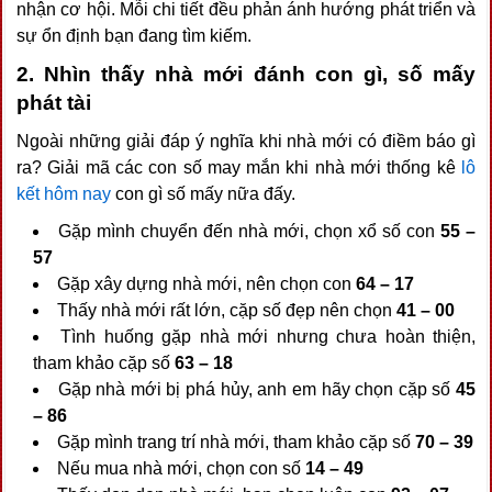
nhận cơ hội. Mỗi chi tiết đều phản ánh hướng phát triển và
sự ổn định bạn đang tìm kiếm.
2. Nhìn thấy nhà mới đánh con gì, số mấy
phát tài
Ngoài những giải đáp ý nghĩa khi nhà mới có điềm báo gì
ra? Giải mã các con số may mắn khi nhà mới thống kê
lô
kết hôm nay
con gì số mấy nữa đấy.
Gặp mình chuyển đến nhà mới, chọn xổ số con
55 –
57
Gặp xây dựng nhà mới, nên chọn con
64 – 17
Thấy nhà mới rất lớn, cặp số đẹp nên chọn
41 – 00
Tình huống gặp nhà mới nhưng chưa hoàn thiện,
tham khảo cặp số
63 – 18
Gặp nhà mới bị phá hủy, anh em hãy chọn cặp số
45
– 86
Gặp mình trang trí nhà mới, tham khảo cặp số
70 – 39
Nếu mua nhà mới, chọn con số
14 – 49