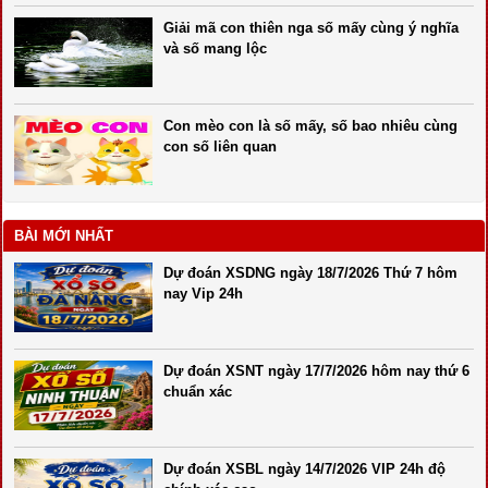
Giải mã con thiên nga số mấy cùng ý nghĩa
và số mang lộc
Con mèo con là số mấy, số bao nhiêu cùng
con số liên quan
BÀI MỚI NHẤT
Dự đoán XSDNG ngày 18/7/2026 Thứ 7 hôm
nay Vip 24h
Dự đoán XSNT ngày 17/7/2026 hôm nay thứ 6
chuẩn xác
Dự đoán XSBL ngày 14/7/2026 VIP 24h độ