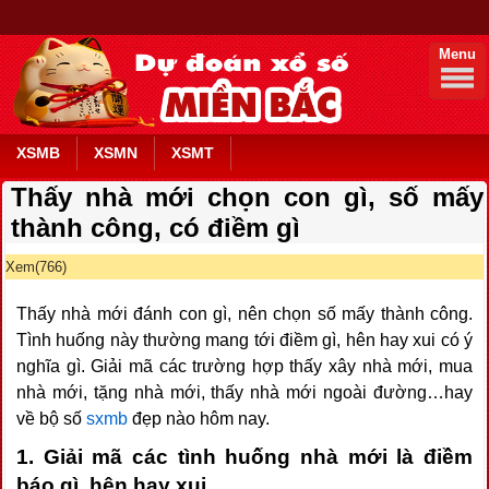
Menu
XSMB
XSMN
XSMT
Thấy nhà mới chọn con gì, số mấy
thành công, có điềm gì
Xem(766)
Thấy nhà mới đánh con gì, nên chọn số mấy thành công.
Tình huống này thường mang tới điềm gì, hên hay xui có ý
nghĩa gì.
Giải mã các trường hợp thấy xây nhà mới, mua
nhà mới, tặng nhà mới, thấy nhà mới ngoài đường…hay
về bộ số
sxmb
đẹp nào hôm nay.
1. Giải mã các tình huống nhà mới là điềm
báo gì, hên hay xui