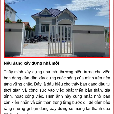
Nếu đang xây dựng nhà mới
Thấy mình xây dựng nhà mới thường biểu trưng cho việc
bạn đang dần dần xây dựng cuộc sống của mình trên nền
tảng vững chắc. Đây là dấu hiệu cho thấy bạn đang đầu tư
thời gian và công sức vào việc phát triển bản thân, gia
đình, hoặc công việc. Hình ảnh này cũng nhắc nhở bạn
cần kiên nhẫn và cẩn thận trong từng bước đi, để đảm bảo
rằng những gì bạn đang xây dựng sẽ mang lại thành quả