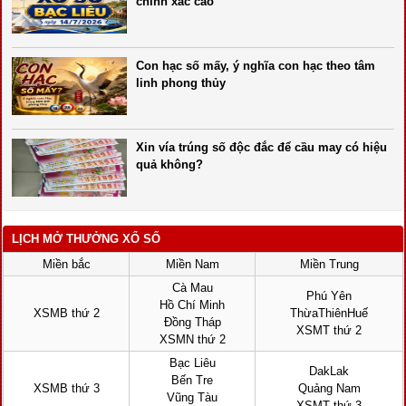
chính xác cao
Con hạc số mấy, ý nghĩa con hạc theo tâm
linh phong thủy
Xin vía trúng số độc đắc để cầu may có hiệu
quả không?
LỊCH MỞ THƯỞNG XỔ SỐ
Miền bắc
Miền Nam
Miền Trung
Cà Mau
Phú Yên
Hồ Chí Minh
XSMB thứ 2
ThừaThiênHuế
Đồng Tháp
XSMT thứ 2
XSMN thứ 2
Bạc Liêu
DakLak
Bến Tre
XSMB thứ 3
Quảng Nam
Vũng Tàu
XSMT thứ 3