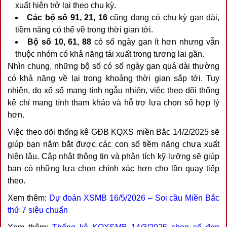
xuất hiện trở lại theo chu kỳ.
Các bộ số 91, 21, 16
cũng đang có chu kỳ gan dài,
tiềm năng có thể về trong thời gian tới.
Bộ số 10, 61, 88
có số ngày gan ít hơn nhưng vẫn
thuộc nhóm có khả năng tái xuất trong tương lai gần.
Nhìn chung, những bộ số có số ngày gan quá dài thường
có khả năng về lại trong khoảng thời gian sắp tới. Tuy
nhiên, do xổ số mang tính ngẫu nhiên, việc theo dõi thống
kê chỉ mang tính tham khảo và hỗ trợ lựa chọn số hợp lý
hơn.
Việc theo dõi thống kê GĐB KQXS miền Bắc 14/2/2025 sẽ
giúp bạn nắm bắt được các con số tiềm năng chưa xuất
hiện lâu. Cập nhật thông tin và phân tích kỹ lưỡng sẽ giúp
bạn có những lựa chọn chính xác hơn cho lần quay tiếp
theo.
Xem thêm:
Dự đoán XSMB 16/5/2026 – Soi cầu Miền Bắc
thứ 7 siêu chuẩn