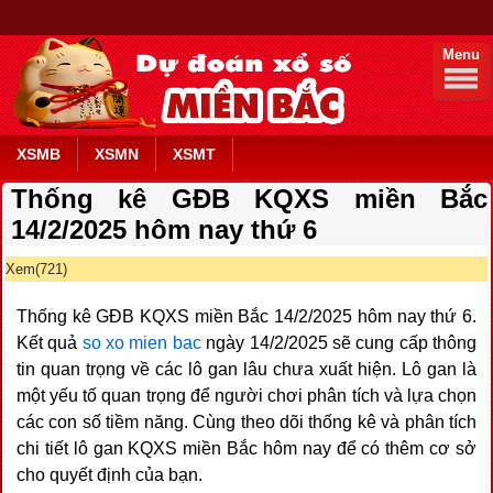
Menu
XSMB
XSMN
XSMT
Thống kê GĐB KQXS miền Bắc
14/2/2025 hôm nay thứ 6
Xem(721)
Thống kê GĐB KQXS miền Bắc 14/2/2025 hôm nay thứ 6.
Kết quả
so xo mien bac
ngày 14/2/2025 sẽ cung cấp thông
tin quan trọng về các lô gan lâu chưa xuất hiện. Lô gan là
một yếu tố quan trọng để người chơi phân tích và lựa chọn
các con số tiềm năng. Cùng theo dõi thống kê và phân tích
chi tiết lô gan KQXS miền Bắc hôm nay để có thêm cơ sở
cho quyết định của bạn.