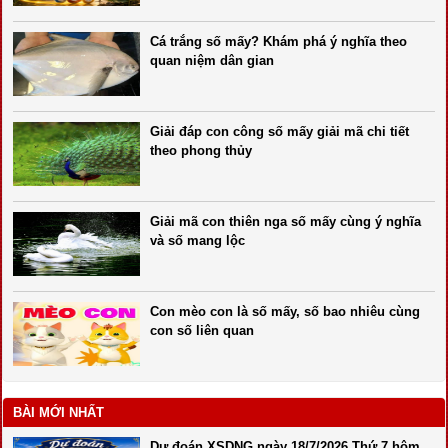
Cá trắng số mấy? Khám phá ý nghĩa theo
quan niệm dân gian
Giải đáp con công số mấy giải mã chi tiết
theo phong thủy
Giải mã con thiên nga số mấy cùng ý nghĩa
và số mang lộc
Con mèo con là số mấy, số bao nhiêu cùng
con số liên quan
BÀI MỚI NHẤT
Dự đoán XSDNG ngày 18/7/2026 Thứ 7 hôm