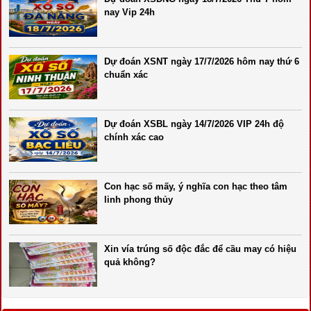
nay Vip 24h
Dự đoán XSNT ngày 17/7/2026 hôm nay thứ 6
chuẩn xác
Dự đoán XSBL ngày 14/7/2026 VIP 24h độ
chính xác cao
Con hạc số mấy, ý nghĩa con hạc theo tâm
linh phong thủy
Xin vía trúng số độc đắc để cầu may có hiệu
quả không?