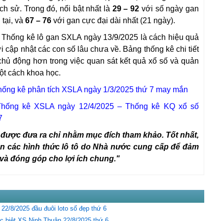
ịch sử. Trong đó, nổi bật nhất là
29 – 92
với số ngày gan
 tại, và
67 – 76
với gan cực đại dài nhất (21 ngày).
i Thống kê lô gan SXLA ngày 13/9/2025 là cách hiệu quả
 cập nhật các con số lâu chưa về. Bảng thống kê chi tiết
chủ động hơn trong việc quan sát kết quả xổ số và quản
một cách khoa học.
hống kê phân tích XSLA ngày 1/3/2025 thứ 7 may mắn
Thống kê XSLA ngày 12/4/2025 – Thống kê KQ xổ số
7
 được đưa ra chỉ nhằm mục đích tham khảo. Tốt nhất,
n các hình thức lô tô do Nhà nước cung cấp để đảm
và đóng góp cho lợi ích chung."
2/8/2025 đầu đuôi loto số đẹp thứ 6
ặc biệt XS Ninh Thuận 22/8/2025 thứ 6