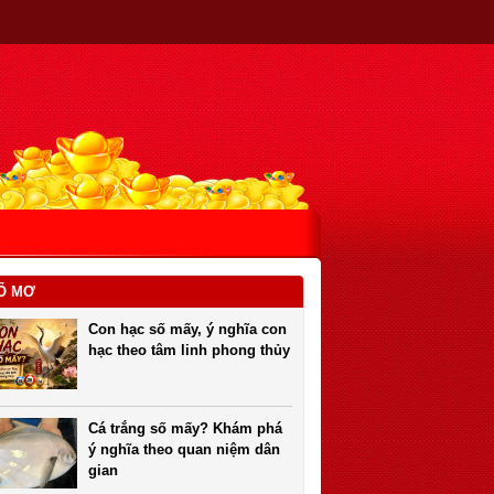
Ổ MƠ
Con hạc số mấy, ý nghĩa con
hạc theo tâm linh phong thủy
Cá trắng số mấy? Khám phá
ý nghĩa theo quan niệm dân
gian