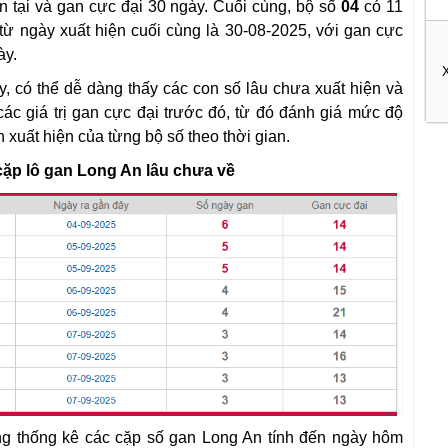
n tại và gan cực đại 30 ngày. Cuối cùng, bộ số
04
có 11
từ ngày xuất hiện cuối cùng là 30-08-2025, với gan cực
ày.
, có thể dễ dàng thấy các con số lâu chưa xuất hiện và
các giá trị gan cực đại trước đó, từ đó đánh giá mức độ
xuất hiện của từng bộ số theo thời gian.
cặp lô gan Long An lâu chưa về
g thống kê các cặp số gan Long An tính đến ngày hôm