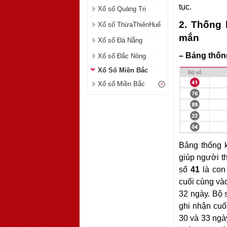
tục.
Xổ số Quảng Trị
2. Thống 
Xổ số ThừaThiênHuế
mắn
Xổ số Đà Nẵng
– Bảng thốn
Xổ số Đắc Nông
Xổ Số Miền Bắc
Xổ số Miền Bắc
Bảng thống k
giúp người t
số
41
là con 
cuối cùng và
32 ngày. Bộ 
ghi nhận cuố
30 và 33 ngà