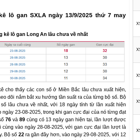
kê lô gan SXLA ngày 13/9/2025 thứ 7 may
X
g kê lô gan Long An lâu chưa về nhất
X
X
ê cho thấy các con số ở Miền Bắc lâu chưa xuất hiện,
heo dõi nắm bắt xu hướng tần suất ra của từng bộ số. Bộ
X
số lâu chưa về nhất, với 18 ngày tính từ lần xuất hiện
o ngày 23-08-2025, trong khi gan cực đại của nó từng đạt
số
76
và
89
cùng có 13 ngày gan hiện tại, lần lượt được
i cùng vào ngày 28-08-2025, với gan cực đại lần lượt là
X
y. Bộ số
22
ra gần đây hơn, vào ngày 29-08-2025, với 12