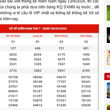
 vào bài viết thống kê miền Nam ngày 13/4/2024, thì các
ủa chúng ta phải dựa trên bảng KQ SXMN kỳ trước , để
những vị trí cầu lô VIP nhất và thống kê thống kê Xổ số
o hôm nay.
B