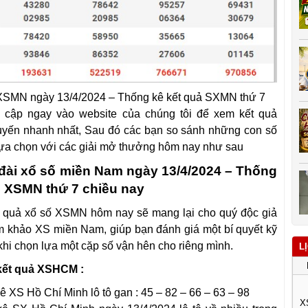
XSMN ngày 13/4/2024 – Thống kê kết quả SXMN thứ 7
y cập ngay vào website của chúng tôi để xem kết quả
uyến nhanh nhất, Sau đó các bạn so sánh những con số
ựa chọn với các giải mở thưởng hôm nay như sau
đài xổ số miền Nam ngày 13/4/2024 – Thống
 XSMN thứ 7 chiều nay
 quả xổ số XSMN hôm nay sẽ mang lại cho quý độc giả
m khảo XS miền Nam, giúp bạn đánh giá một bí quyết kỹ
khi chọn lựa một cặp số vận hên cho riêng mình.
L
kết quả XSHCM :
ê XS Hồ Chí Minh lô tô gan : 45 – 82 – 66 – 63 – 98
X