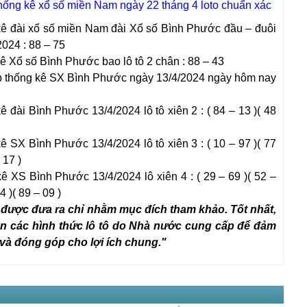
hống kê xổ số miền Nam ngày 22 tháng 4 loto chuẩn xác
ê đài xổ số miền Nam đài Xổ số Bình Phước đầu – đuôi
2024 : 88 – 75
ê Xổ số Bình Phước bao lô tô 2 chân : 88 – 43
 thống kê SX Bình Phước ngày 13/4/2024 ngày hôm nay
ê đài Bình Phước 13/4/2024 lô tô xiên 2 : ( 84 – 13 )( 48
ê SX Bình Phước 13/4/2024 lô tô xiên 3 : ( 10 – 97 )( 77
 17 )
ê XS Bình Phước 13/4/2024 lô xiên 4 : ( 29 – 69 )( 52 –
4 )( 89 – 09 )
 được đưa ra chỉ nhằm mục đích tham khảo. Tốt nhất,
n các hình thức lô tô do Nhà nước cung cấp để đảm
và đóng góp cho lợi ích chung."