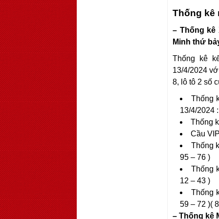
Thống kê 
– Thống kê 
Minh thứ bảy
Thống kê k
13/4/2024 với
8, lô tô 2 số
Thống k
13/4/2024 :
Thống k
Cầu VIP
Thống k
95 – 76 )
Thống k
12 – 43 )
Thống k
59 – 72 )( 8
– Thống kê M