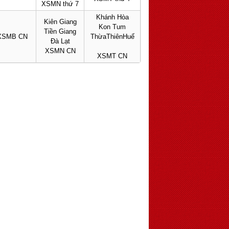
XSMN thứ 7
Khánh Hòa
Kiên Giang
Kon Tum
Tiền Giang
XSMB CN
ThừaThiênHuế
Đà Lạt
XSMN CN
XSMT CN