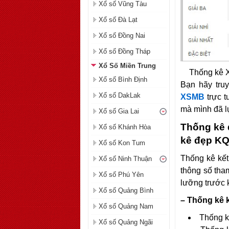
Xổ số Vũng Tàu
Xổ số Đà Lạt
Xổ số Đồng Nai
Xổ số Đồng Tháp
Xổ Số Miền Trung
Thống kê 
Xổ số Bình Định
Bạn hãy tru
Xổ số DakLak
XSMB
trực t
mà mình đã l
Xổ số Gia Lai
Thống kê 
Xổ số Khánh Hòa
kê đẹp KQ
Xổ số Kon Tum
Thống kê kết
Xổ số Ninh Thuận
thông số tha
Xổ số Phú Yên
lưỡng trước 
Xổ số Quảng Bình
– Thống kê 
Xổ số Quảng Nam
Thống k
Xổ số Quảng Ngãi