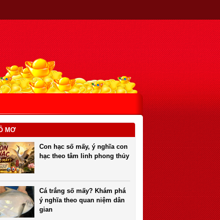
Ổ MƠ
Con hạc số mấy, ý nghĩa con
hạc theo tâm linh phong thủy
Cá trắng số mấy? Khám phá
ý nghĩa theo quan niệm dân
gian