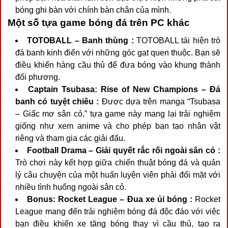
bóng ghi bàn với chính bàn chân của mình.
Một số tựa game bóng đá trên PC khác
TOTOBALL – Banh thùng :
TOTOBALL tái hiện trò
đá banh kinh điển với những góc gạt quen thuộc. Bạn sẽ
điều khiển hàng cầu thủ để đưa bóng vào khung thành
đối phương.
Captain Tsubasa: Rise of New Champions – Đá
banh có tuyệt chiêu :
Được dựa trên manga “Tsubasa
– Giấc mơ sân cỏ,” tựa game này mang lại trải nghiệm
giống như xem anime và cho phép bạn tạo nhân vật
riêng và tham gia các giải đấu.
Football Drama – Giải quyết rắc rối ngoài sân cỏ :
Trò chơi này kết hợp giữa chiến thuật bóng đá và quản
lý câu chuyện của một huấn luyện viên phải đối mặt với
nhiều tình huống ngoài sân cỏ.
Bonus: Rocket League – Đua xe ủi bóng :
Rocket
League mang đến trải nghiệm bóng đá độc đáo với việc
bạn điều khiển xe tăng bóng thay vì cầu thủ, tạo ra