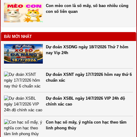
Con mèo con là số mấy, số bao nhiêu cùng
con số liên quan
BÀI MỚI NHẤT
Dự đoán XSDNG ngày 18/7/2026 Thứ 7 hôm
nay Vip 24h
Dự đoán XSNT ngày 17/7/2026 hôm nay thứ 6
chuẩn xác
Dự đoán XSBL ngày 14/7/2026 VIP 24h độ
chính xác cao
Con hạc số mấy, ý nghĩa con hạc theo tâm
linh phong thủy