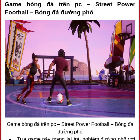
Game bóng đá trên pc – Street Power
Football – Bóng đá đường phố
Game bóng đá trên pc – Street Power Football – Bóng đá
đường phố
Tựa game này mang lại trải nghiệm đường phố với