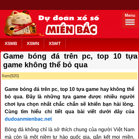
Menu
XSMB
XSMN
XSMT
Game bóng đá trên pc, top 10 tựa
game không thể bỏ qua
Xem(920)
Game bóng đá trên pc, top 10 tựa game hay không thể
bỏ qua. Đây là những tựa game được nhiều người
chơi lựa chọn nhất chắc chắn sẽ khiến bạn hài lòng.
Cùng tìm hiểu chi tiết qua bài viết dưới đây của
dudoanmienbac.net
Bóng đá không chỉ là sở thích chung của người Việt Nam
mà còn là một niềm tự hào quốc gia, gắn kết mọi miền.