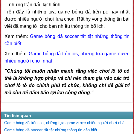
những trận đấu kịch tính.
Trên đây là những tựa game bóng đá trên pc hay nhất
được nhiều người chơi lựa chọn. Rất hy vọng thông tin bài
viết đã mang tới cho bạn nhiều thông tin bổ ích.
Xem thêm:
Game bóng đá soccer tất tật những thông tin
cần biết
Xem thêm:
Game bóng đá trên ios, những tựa game được
nhiều người chơi nhất
"Chúng tôi muốn nhấn mạnh rằng việc chơi lô tô có
thể là không hợp pháp và chỉ nên tham gia vào các trò
chơi lô tô do chính phủ tổ chức, không chỉ để giải trí
mà còn để đảm bảo lợi ích cộng đồng."
Tin liên quan
Game bóng đá trên ios, những tựa game được nhiều người chơi nhất
Game bóng đá soccer tất tật những thông tin cần biết