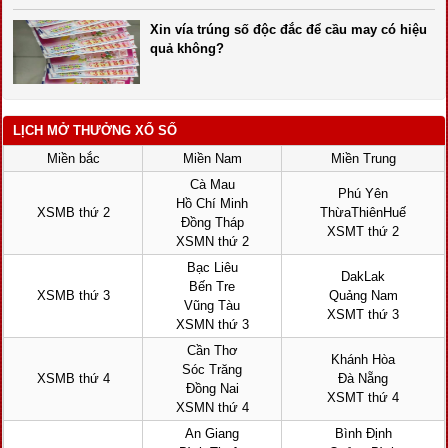
Xin vía trúng số độc đắc để cầu may có hiệu
quả không?
LỊCH MỞ THƯỞNG XỔ SỐ
Miền bắc
Miền Nam
Miền Trung
Cà Mau
Phú Yên
Hồ Chí Minh
XSMB thứ 2
ThừaThiênHuế
Đồng Tháp
XSMT thứ 2
XSMN thứ 2
Bạc Liêu
DakLak
Bến Tre
XSMB thứ 3
Quảng Nam
Vũng Tàu
XSMT thứ 3
XSMN thứ 3
Cần Thơ
Khánh Hòa
Sóc Trăng
XSMB thứ 4
Đà Nẵng
Đồng Nai
XSMT thứ 4
XSMN thứ 4
An Giang
Bình Định