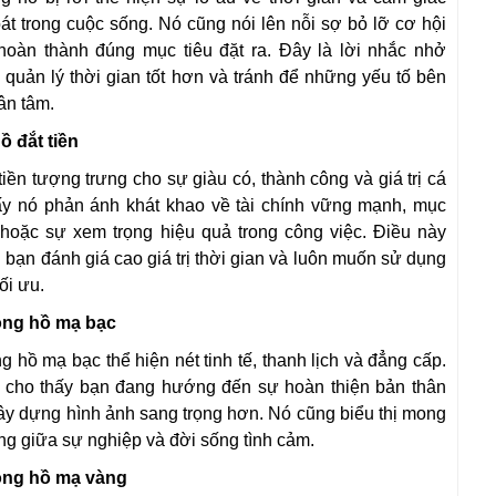
oát trong cuộc sống. Nó cũng nói lên nỗi sợ bỏ lỡ cơ hội
oàn thành đúng mục tiêu đặt ra. Đây là lời nhắc nhở
 quản lý thời gian tốt hơn và tránh để những yếu tố bên
ân tâm.
 đắt tiền
iền tượng trưng cho sự giàu có, thành công và giá trị cá
y nó phản ánh khát khao về tài chính vững mạnh, mục
t hoặc sự xem trọng hiệu quả trong công việc. Điều này
 bạn đánh giá cao giá trị thời gian và luôn muốn sử dụng
ối ưu.
ồng hồ mạ bạc
 hồ mạ bạc thể hiện nét tinh tế, thanh lịch và đẳng cấp.
 cho thấy bạn đang hướng đến sự hoàn thiện bản thân
y dựng hình ảnh sang trọng hơn. Nó cũng biểu thị mong
g giữa sự nghiệp và đời sống tình cảm.
ồng hồ mạ vàng