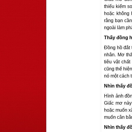
thiếu kiểm s
hoặc không h
rằng bạn cần
ngoài làm ph
Thấy đồng hồ
Đồng hồ đắt t
nhân. Mơ thấ
tiêu vật chấ
cũng thể hiện
nó một cách t
Nhìn thấy đ
Hình ảnh đồng
Giấc mơ này
hoặc muốn xâ
muốn cân bằn
Nhìn thấy đ