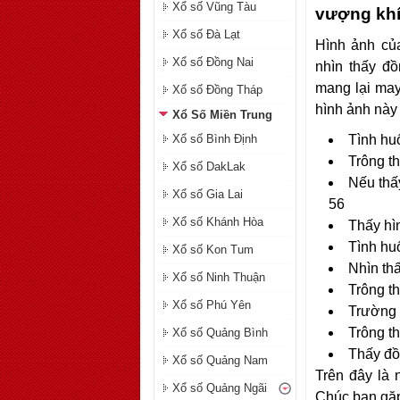
Xổ số Vũng Tàu
vượng kh
Xổ số Đà Lạt
Hình ảnh củ
Xổ số Đồng Nai
nhìn thấy đ
mang lại may
Xổ số Đồng Tháp
hình ảnh này
Xổ Số Miền Trung
Tình huố
Xổ số Bình Định
Trông t
Xổ số DakLak
Nếu thấ
Xổ số Gia Lai
56
Xổ số Khánh Hòa
Thấy hì
Tình hu
Xổ số Kon Tum
Nhìn th
Xổ số Ninh Thuận
Trông t
Xổ số Phú Yên
Trường 
Trông t
Xổ số Quảng Bình
Thấy đồ
Xổ số Quảng Nam
Trên đây là
Xổ số Quảng Ngãi
Chúc bạn gặp