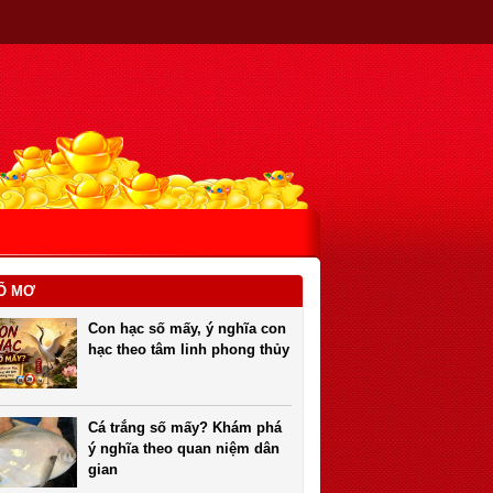
Ổ MƠ
Con hạc số mấy, ý nghĩa con
hạc theo tâm linh phong thủy
Cá trắng số mấy? Khám phá
ý nghĩa theo quan niệm dân
gian