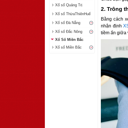
Xổ số Quảng Trị
2. Trông t
Xổ số ThừaThiênHuế
Bằng cách x
Xổ số Đà Nẵng
nhận định
X
Xổ số Đắc Nông
tiềm ẩn giữa 
Xổ Số Miền Bắc
Xổ số Miền Bắc