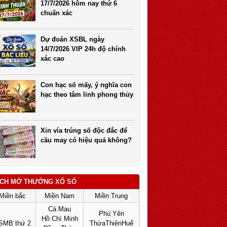
17/7/2026 hôm nay thứ 6
chuẩn xác
Dự đoán XSBL ngày
14/7/2026 VIP 24h độ chính
xác cao
Con hạc số mấy, ý nghĩa con
hạc theo tâm linh phong thủy
Xin vía trúng số độc đắc để
cầu may có hiệu quả không?
ỊCH MỞ THƯỞNG XỔ SỐ
Miền bắc
Miền Nam
Miền Trung
Cà Mau
Phú Yên
Hồ Chí Minh
SMB thứ 2
ThừaThiênHuế