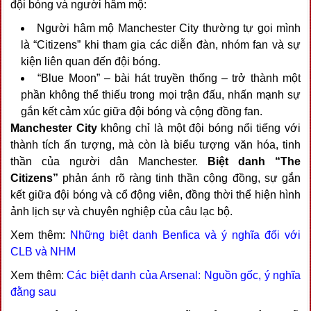
đội bóng và người hâm mộ:
Người hâm mộ Manchester City thường tự gọi mình
là “Citizens” khi tham gia các diễn đàn, nhóm fan và sự
kiện liên quan đến đội bóng.
“Blue Moon” – bài hát truyền thống – trở thành một
phần không thể thiếu trong mọi trận đấu, nhấn mạnh sự
gắn kết cảm xúc giữa đội bóng và cộng đồng fan.
Manchester City
không chỉ là một đội bóng nổi tiếng với
thành tích ấn tượng, mà còn là biểu tượng văn hóa, tinh
thần của người dân Manchester.
Biệt danh “The
Citizens”
phản ánh rõ ràng tinh thần cộng đồng, sự gắn
kết giữa đội bóng và cổ động viên, đồng thời thể hiện hình
ảnh lịch sự và chuyên nghiệp của câu lạc bộ.
Xem thêm:
Những biệt danh Benfica và ý nghĩa đối với
CLB và NHM
Xem thêm:
Các biệt danh của Arsenal: Nguồn gốc, ý nghĩa
đằng sau