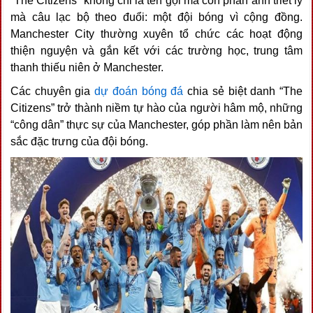
“The Citizens” không chỉ là tên gọi mà còn phản ánh triết lý
mà câu lạc bộ theo đuổi: một đội bóng vì cộng đồng.
Manchester City thường xuyên tổ chức các hoạt động
thiện nguyện và gắn kết với các trường học, trung tâm
thanh thiếu niên ở Manchester.
Các chuyên gia
dự đoán bóng đá
chia sẻ biệt danh “The
Citizens” trở thành niềm tự hào của người hâm mộ, những
“công dân” thực sự của Manchester, góp phần làm nên bản
sắc đặc trưng của đội bóng.