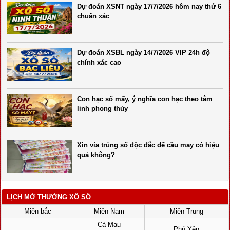
Dự đoán XSNT ngày 17/7/2026 hôm nay thứ 6
chuẩn xác
Dự đoán XSBL ngày 14/7/2026 VIP 24h độ
chính xác cao
Con hạc số mấy, ý nghĩa con hạc theo tâm
linh phong thủy
Xin vía trúng số độc đắc để cầu may có hiệu
quả không?
LỊCH MỞ THƯỞNG XỔ SỐ
Miền bắc
Miền Nam
Miền Trung
Cà Mau
Phú Yên