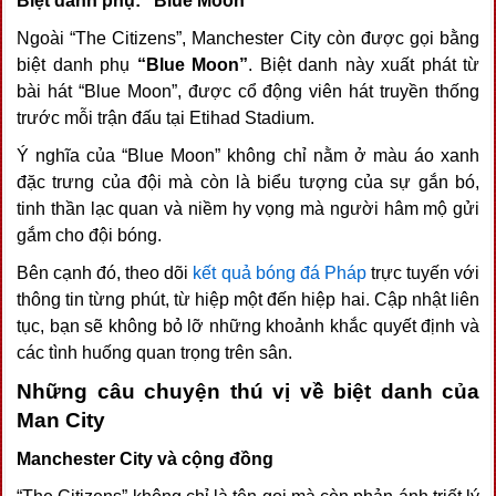
Biệt danh phụ: “Blue Moon”
Ngoài “The Citizens”, Manchester City còn được gọi bằng
biệt danh phụ
“Blue Moon”
. Biệt danh này xuất phát từ
bài hát “Blue Moon”, được cổ động viên hát truyền thống
trước mỗi trận đấu tại Etihad Stadium.
Ý nghĩa của “Blue Moon” không chỉ nằm ở màu áo xanh
đặc trưng của đội mà còn là biểu tượng của sự gắn bó,
tinh thần lạc quan và niềm hy vọng mà người hâm mộ gửi
gắm cho đội bóng.
Bên cạnh đó, theo dõi
kết quả bóng đá Pháp
trực tuyến với
thông tin từng phút, từ hiệp một đến hiệp hai. Cập nhật liên
tục, bạn sẽ không bỏ lỡ những khoảnh khắc quyết định và
các tình huống quan trọng trên sân.
Những câu chuyện thú vị về biệt danh của
Man City
Manchester City và cộng đồng