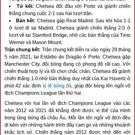
Tứ kết:
Chelsea đối đầu với Porto và giành chiến
thắng chung cuộc 2-1 sau hai lượt trận.
Bán kết:
Chelsea gặp Real Madrid. Sau khi hòa 1-1
ở lượt đi tại Madrid, Chelsea giành chiến thắng 2-0 ở
lượt về tại Stamford Bridge, nhờ các bàn thắng của Timo
Werner và Mason Mount.
Trận chung kết:
Trận chung kết diễn ra vào ngày 29 tháng
5 năm 2021, tại Estádio do Dragão ở Porto. Chelsea gặp
Manchester City, đội bóng đang có phong độ rất cao. Với
chiến thuật hợp lý và lối chơi chắc chắn, Chelsea đã giành
chiến thắng 1-0 nhờ bàn thắng duy nhất của Kai Havertz ở
phút 42 xác định
tỷ lệ bóng đá
, giúp đội bóng lên ngôi vô
địch Champions League lần thứ hai .
Chelsea với hai lần vô địch Champions League vào các
năm 2012 và 2021 đã khẳng định được vị thế của mình
trong làng bóng đá châu Âu. Mỗi lần lên ngôi vô địch đều
đi kèm với những hành trình đầy cam go và những khoảnh
khắc lịch sử. Chiến thắng năm 2012 được nhớ đến với