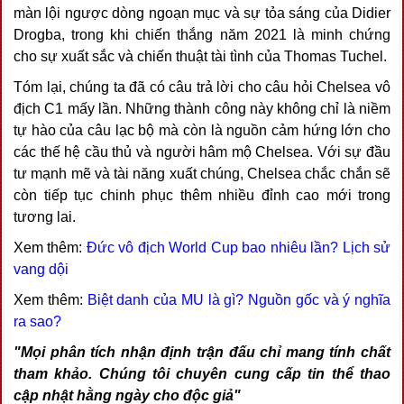
màn lội ngược dòng ngoạn mục và sự tỏa sáng của Didier
Drogba, trong khi chiến thắng năm 2021 là minh chứng
cho sự xuất sắc và chiến thuật tài tình của Thomas Tuchel.
Tóm lại, chúng ta đã có câu trả lời cho câu hỏi Chelsea vô
địch C1 mấy lần. Những thành công này không chỉ là niềm
tự hào của câu lạc bộ mà còn là nguồn cảm hứng lớn cho
các thế hệ cầu thủ và người hâm mộ Chelsea. Với sự đầu
tư mạnh mẽ và tài năng xuất chúng, Chelsea chắc chắn sẽ
còn tiếp tục chinh phục thêm nhiều đỉnh cao mới trong
tương lai.
Xem thêm:
Đức vô địch World Cup bao nhiêu lần? Lịch sử
vang dội
Xem thêm:
Biệt danh của MU là gì? Nguồn gốc và ý nghĩa
ra sao?
"Mọi phân tích nhận định trận đấu chỉ mang tính chất
tham khảo. Chúng tôi chuyên cung cấp tin thể thao
cập nhật hằng ngày cho độc giả"