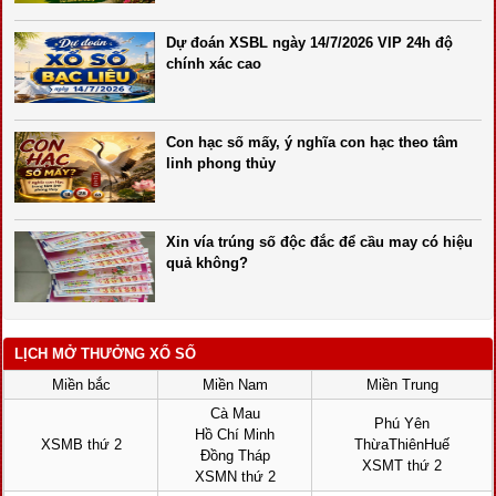
Dự đoán XSBL ngày 14/7/2026 VIP 24h độ
chính xác cao
Con hạc số mấy, ý nghĩa con hạc theo tâm
linh phong thủy
Xin vía trúng số độc đắc để cầu may có hiệu
quả không?
LỊCH MỞ THƯỞNG XỔ SỐ
Miền bắc
Miền Nam
Miền Trung
Cà Mau
Phú Yên
Hồ Chí Minh
XSMB thứ 2
ThừaThiênHuế
Đồng Tháp
XSMT thứ 2
XSMN thứ 2