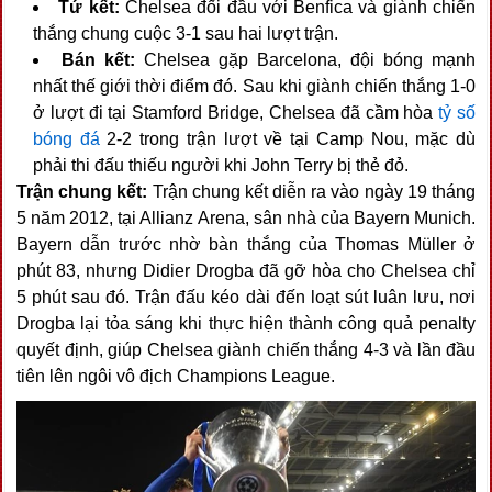
Tứ kết:
Chelsea đối đầu với Benfica và giành chiến
thắng chung cuộc 3-1 sau hai lượt trận.
Bán kết:
Chelsea gặp Barcelona, đội bóng mạnh
nhất thế giới thời điểm đó. Sau khi giành chiến thắng 1-0
ở lượt đi tại Stamford Bridge, Chelsea đã cầm hòa
tỷ số
bóng đá
2-2 trong trận lượt về tại Camp Nou, mặc dù
phải thi đấu thiếu người khi John Terry bị thẻ đỏ.
Trận chung kết:
Trận chung kết diễn ra vào ngày 19 tháng
5 năm 2012, tại Allianz Arena, sân nhà của Bayern Munich.
Bayern dẫn trước nhờ bàn thắng của Thomas Müller ở
phút 83, nhưng Didier Drogba đã gỡ hòa cho Chelsea chỉ
5 phút sau đó. Trận đấu kéo dài đến loạt sút luân lưu, nơi
Drogba lại tỏa sáng khi thực hiện thành công quả penalty
quyết định, giúp Chelsea giành chiến thắng 4-3 và lần đầu
tiên lên ngôi vô địch Champions League.