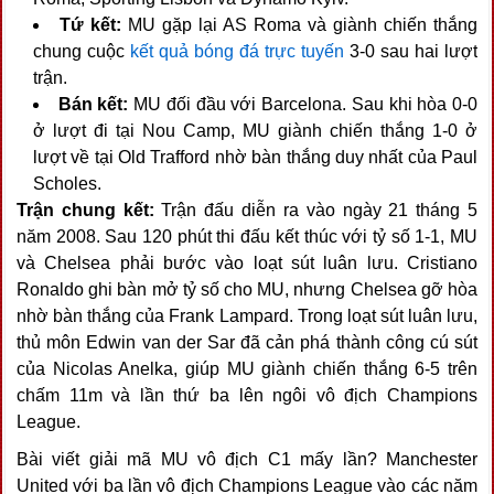
Tứ kết:
MU gặp lại AS Roma và giành chiến thắng
chung cuộc
kết quả bóng đá trực tuyến
3-0 sau hai lượt
trận.
Bán kết:
MU đối đầu với Barcelona. Sau khi hòa 0-0
ở lượt đi tại Nou Camp, MU giành chiến thắng 1-0 ở
lượt về tại Old Trafford nhờ bàn thắng duy nhất của Paul
Scholes.
Trận chung kết:
Trận đấu diễn ra vào ngày 21 tháng 5
năm 2008. Sau 120 phút thi đấu kết thúc với tỷ số 1-1, MU
và Chelsea phải bước vào loạt sút luân lưu. Cristiano
Ronaldo ghi bàn mở tỷ số cho MU, nhưng Chelsea gỡ hòa
nhờ bàn thắng của Frank Lampard. Trong loạt sút luân lưu,
thủ môn Edwin van der Sar đã cản phá thành công cú sút
của Nicolas Anelka, giúp MU giành chiến thắng 6-5 trên
chấm 11m và lần thứ ba lên ngôi vô địch Champions
League.
Bài viết giải mã MU vô địch C1 mấy lần? Manchester
United với ba lần vô địch Champions League vào các năm