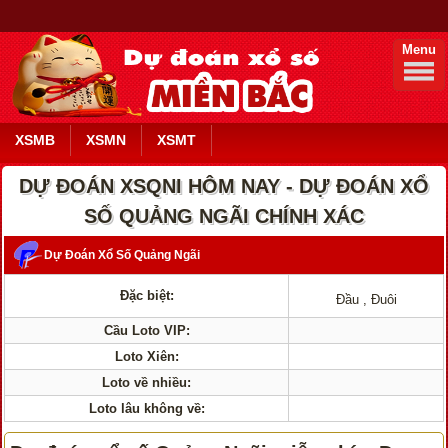
Menu
XSMB
XSMN
XSMT
DỰ ĐOÁN XSQNI HÔM NAY - DỰ ĐOÁN XỔ
SỐ QUẢNG NGÃI CHÍNH XÁC
Dự Đoán Xổ Số Quảng Ngãi
Đặc biệt:
Đầu
, Đuôi
Cầu Loto VIP:
Loto Xiên:
Loto về nhiều:
Loto lâu không về: