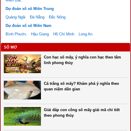
Miền Bắc
Dự đoán xổ số Miền Trung
Quảng Ngãi
Đà Nẵng
Đắc Nông
Dự đoán xổ số Miền Nam
Bình Phước
Hậu Giang
Hồ Chí Minh
Long An
SỔ MƠ
Con hạc số mấy, ý nghĩa con hạc theo tâm
linh phong thủy
Cá trắng số mấy? Khám phá ý nghĩa theo
quan niệm dân gian
Giải đáp con công số mấy giải mã chi tiết
theo phong thủy