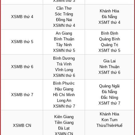
XSMN thứ 3
Cần Thơ
Khánh Hòa
Sóc Trăng
XSMB thứ 4
Đà Nẵng
Đồng Nai
XSMT thứ 4
XSMN thứ 4
An Giang
Bình Định
Bình Thuận
Quảng Bình
XSMB thứ 5
Tây Ninh
Quảng Trị
XSMN thứ 5
XSMT thứ 5
Bình Dương
Gia Lai
Trà Vinh
XSMB thứ 6
Ninh Thuận
Vĩnh Long
XSMT thứ 6
XSMN thứ 6
Bình Phước
Quảng Ngãi
Hậu Giang
Đà Nẵng
XSMB thứ 7
Hồ Chí Minh
Đắc Nông
Long An
XSMT thứ 7
XSMN thứ 7
Khánh Hòa
Kiên Giang
Kon Tum
Tiền Giang
XSMB CN
ThừaThiênHuế
Đà Lạt
XSMN CN