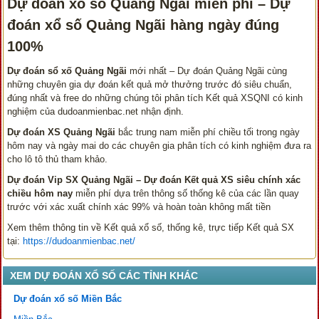
Dự đoán xổ số Quảng Ngãi miễn phí – Dự
đoán xổ số Quảng Ngãi hàng ngày đúng
100%
Dự đoán sổ xố Quảng Ngãi
mới nhất – Dự đoán Quảng Ngãi cùng
những chuyên gia dự đoán kết quả mở thưởng trước đó siêu chuẩn,
đúng nhất và free do những chúng tôi phân tích Kết quả XSQNI có kinh
nghiệm của dudoanmienbac.net nhận định.
Dự đoán XS Quảng Ngãi
bắc trung nam miễn phí chiều tối trong ngày
hôm nay và ngày mai do các chuyên gia phân tích có kinh nghiệm đưa ra
cho lô tô thủ tham khảo.
Dự đoán Vip SX Quảng Ngãi – Dự đoán Kết quả XS siêu chính xác
chiều hôm nay
miễn phí dựa trên thông số thống kê của các lần quay
trước với xác xuất chính xác 99% và hoàn toàn không mất tiền
Xem thêm thông tin về Kết quả xổ số, thống kê, trực tiếp Kết quả SX
tại:
https://dudoanmienbac.net/
XEM DỰ ĐOÁN XỔ SỐ CÁC TỈNH KHÁC
Dự đoán xổ số Miền Bắc