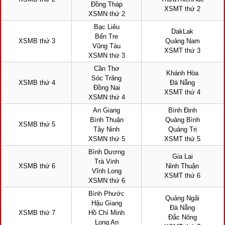
Đồng Tháp
XSMT thứ 2
XSMN thứ 2
Bạc Liêu
DakLak
Bến Tre
XSMB thứ 3
Quảng Nam
Vũng Tàu
XSMT thứ 3
XSMN thứ 3
Cần Thơ
Khánh Hòa
Sóc Trăng
XSMB thứ 4
Đà Nẵng
Đồng Nai
XSMT thứ 4
XSMN thứ 4
An Giang
Bình Định
Bình Thuận
Quảng Bình
XSMB thứ 5
Tây Ninh
Quảng Trị
XSMN thứ 5
XSMT thứ 5
Bình Dương
Gia Lai
Trà Vinh
XSMB thứ 6
Ninh Thuận
Vĩnh Long
XSMT thứ 6
XSMN thứ 6
Bình Phước
Quảng Ngãi
Hậu Giang
Đà Nẵng
XSMB thứ 7
Hồ Chí Minh
Đắc Nông
Long An