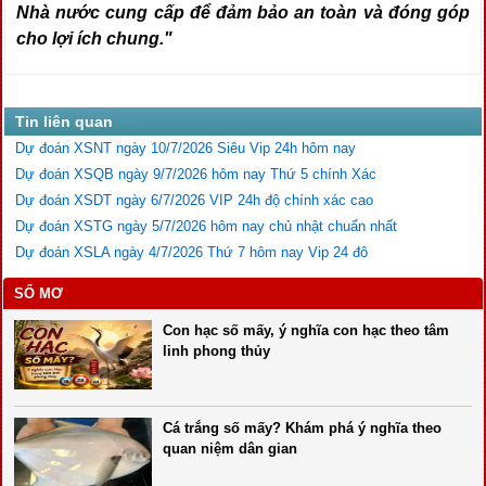
Nhà nước cung cấp để đảm bảo an toàn và đóng góp
cho lợi ích chung."
Tin liên quan
Dự đoán XSNT ngày 10/7/2026 Siêu Vip 24h hôm nay
Dự đoán XSQB ngày 9/7/2026 hôm nay Thứ 5 chính Xác
Dự đoán XSDT ngày 6/7/2026 VIP 24h độ chính xác cao
Dự đoán XSTG ngày 5/7/2026 hôm nay chủ nhật chuẩn nhất
Dự đoán XSLA ngày 4/7/2026 Thứ 7 hôm nay Vip 24 đô
SỔ MƠ
Con hạc số mấy, ý nghĩa con hạc theo tâm
linh phong thủy
Cá trắng số mấy? Khám phá ý nghĩa theo
quan niệm dân gian