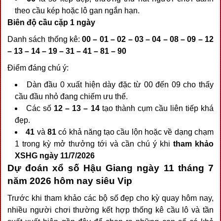
theo cầu kép hoặc lô gan ngắn hạn.
Biên độ cầu cặp 1 ngày
Danh sách thống kê:
00 – 01 – 02 – 03 – 04 – 08 – 09 – 12
– 13 – 14 – 19 – 31 – 41 – 81 – 90
Điểm đáng chú ý:
Dàn đầu 0 xuất hiện dày đặc từ 00 đến 09 cho thấy
cầu đầu nhỏ đang chiếm ưu thế.
Các số
12 – 13 – 14
tạo thành cụm cầu liên tiếp khá
đẹp.
41
và
81
có khả năng tạo cầu lộn hoặc về dạng chạm
1 trong kỳ mở thưởng tới và cần chú ý khi
tham khảo
XSHG ngày 11/7/2026
Dự đoán xổ số Hậu Giang ngày 11 tháng 7
năm 2026 hôm nay siêu Vip
Trước khi tham khảo các bộ số đẹp cho kỳ quay hôm nay,
nhiều người chơi thường kết hợp thống kê cầu lô và tần