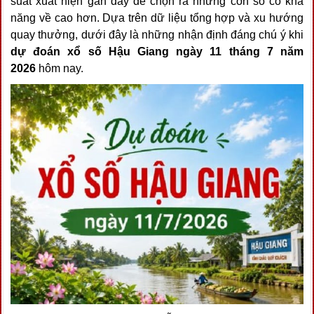
suất xuất hiện gần đây để chọn ra những con số có khả
năng về cao hơn. Dựa trên dữ liệu tổng hợp và xu hướng
quay thưởng, dưới đây là những nhận định đáng chú ý khi
dự đoán xổ số Hậu Giang ngày 11 tháng 7 năm
2026
hôm nay
.