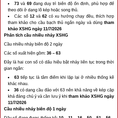
73
và
69
đang duy trì biên độ ổn định, phù hợp để
theo dõi ở dạng lô kép hoặc song thủ.
Các số
12
và
62
có xu hướng chạy đều, thích hợp
tham khảo cho cầu bạch thủ ngắn ngày và
dùng
tham
khảo XSHG ngày 11/7/2026
Phân tích cầu nhiều nháy XSHG
Cầu nhiều nháy biên độ 2 ngày
Các số xuất hiện gồm:
36 – 63
Đây là hai con số có dấu hiệu bật nháy liên tục trong thời
gian ngắn:
63
tiếp tục là tâm điểm khi lặp lại ở nhiều thống kê
khác nhau.
36
có dạng cầu đảo với 63 nên khả năng về kép cặp
khá đáng chú ý và cần lưu ý khi
tham khảo XSHG ngày
11/7/2026
Cầu nhiều nháy biên độ 1 ngày
Dãy số đang được thống kê:
10 – 11 – 16 – 50 – 51 – 56 –