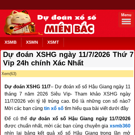
Menu
XSMB
XSMN
XSMT
Dự đoán XSHG ngày 11/7/2026 Thứ 7
Vip 24h chính Xác Nhất
Xem(63)
Dự đoán XSHG 11/7
– Dự đoán xổ số Hậu Giang ngày 11
tháng 7 năm 2026 Siêu Vip- Tham khảo XSHG ngày
11/7/2026 với tỷ lệ trúng cao. Đó là những con số nào?
Mời các bạn cùng
tin xổ số
tìm hiểu qua bài viết dưới đây
Để có thể
dự đoán xổ số Hậu Giang ngày 11/7/2026
được chuẩn nhất, mời các bạn cùng chuyên gia
xsmb360
nhìn lại bảng kết quả xổ số Hậu Giang trong lần mở