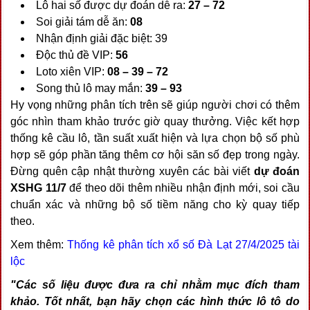
Lô hai số được dự đoán dễ ra:
27 – 72
Soi giải tám dễ ăn:
08
Nhận định giải đặc biệt: 39
Độc thủ đề VIP:
56
Loto xiên VIP:
08 – 39 – 72
Song thủ lô may mắn:
39 – 93
Hy vọng những phân tích trên sẽ giúp người chơi có thêm
góc nhìn tham khảo trước giờ quay thưởng. Việc kết hợp
thống kê cầu lô, tần suất xuất hiện và lựa chọn bộ số phù
hợp sẽ góp phần tăng thêm cơ hội săn số đẹp trong ngày.
Đừng quên cập nhật thường xuyên các bài viết
dự đoán
XSHG 11/7
để theo dõi thêm nhiều nhận định mới, soi cầu
chuẩn xác và những bộ số tiềm năng cho kỳ quay tiếp
theo.
Xem thêm:
Thống kê phân tích xổ số Đà Lạt 27/4/2025 tài
lộc
"Các số liệu được đưa ra chỉ nhằm mục đích tham
khảo. Tốt nhất, bạn hãy chọn các hình thức lô tô do