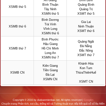
An Giang
Bình Định
Bình Thuận
Quảng Bình
XSMB thứ 5
Tây Ninh
Quảng Trị
XSMN thứ 5
XSMT thứ 5
Bình Dương
Gia Lai
Trà Vinh
XSMB thứ 6
Ninh Thuận
Vĩnh Long
XSMT thứ 6
XSMN thứ 6
Bình Phước
Quảng Ngãi
Hậu Giang
Đà Nẵng
XSMB thứ 7
Hồ Chí Minh
Đắc Nông
Long An
XSMT thứ 7
XSMN thứ 7
Khánh Hòa
Kiên Giang
Kon Tum
Tiền Giang
XSMB CN
ThừaThiênHuế
Đà Lạt
XSMN CN
XSMT CN
Copyright © 2016 by dudoanmienbac.net. All rights reserved |
Google+
Chuyên trang Phân tích, soi cầu, thống kê và Tường thuật trực tiếp kết quả xổ số Ba Miền