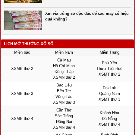
Xin vía trúng số độc đắc để cầu may có hiệu
quả không?
LỊCH MỞ THƯỞNG XỔ SỐ
Miền bắc
Miền Nam
Miền Trung
Cà Mau
Phú Yên
Hồ Chí Minh
XSMB thứ 2
ThừaThiênHuế
Đồng Tháp
XSMT thứ 2
XSMN thứ 2
Bạc Liêu
DakLak
Bến Tre
XSMB thứ 3
Quảng Nam
Vũng Tàu
XSMT thứ 3
XSMN thứ 3
Cần Thơ
Khánh Hòa
Sóc Trăng
XSMB thứ 4
Đà Nẵng
Đồng Nai
XSMT thứ 4
XSMN thứ 4