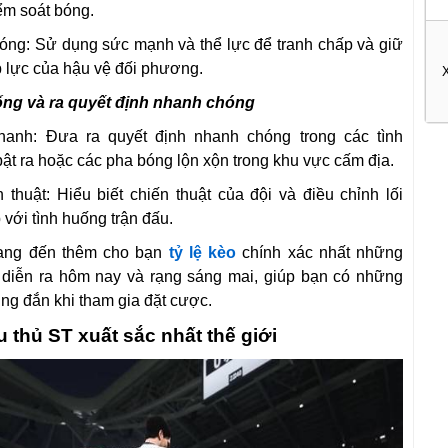
ểm soát bóng.
óng: Sử dụng sức mạnh và thể lực để tranh chấp và giữ
 lực của hậu vệ đối phương.
ống và ra quyết định nhanh chóng
anh: Đưa ra quyết định nhanh chóng trong các tình
ật ra hoặc các pha bóng lộn xộn trong khu vực cấm địa.
 thuật: Hiểu biết chiến thuật của đội và điều chỉnh lối
với tình huống trận đấu.
ang đến thêm cho bạn
tỷ lệ kèo
chính xác nhất những
 diễn ra hôm nay và rạng sáng mai, giúp bạn có những
úng đắn khi tham gia đặt cược.
 thủ ST xuất sắc nhất thế giới