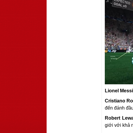
Lionel Messi
Cristiano R
đến đánh đầu
Robert Lew
giới với khả