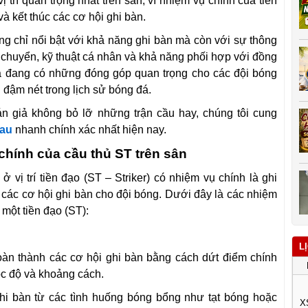
ị trí quan trọng nhất trên sân, vì nhiệm vụ chính của tiền
 và kết thúc các cơ hội ghi bàn.
ng chỉ nổi bật với khả năng ghi bàn mà còn với sự thông
i chuyển, kỹ thuật cá nhân và khả năng phối hợp với đồng
à đang có những đóng góp quan trọng cho các đội bóng
 đậm nét trong lịch sử bóng đá.
n giả không bỏ lỡ những trận cầu hay, chúng tôi cung
dau
nhanh chính xác nhất hiện nay.
chính của cầu thủ ST trên sân
ở vị trí tiền đạo (ST – Striker) có nhiệm vụ chính là ghi
a các cơ hội ghi bàn cho đội bóng. Dưới đây là các nhiệm
 một tiền đạo (ST):
L
àn thành các cơ hội ghi bàn bằng cách dứt điểm chính
óc độ và khoảng cách.
i bàn từ các tình huống bóng bổng như tạt bóng hoặc
X