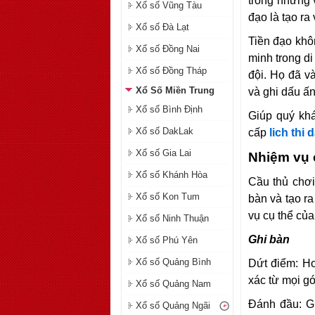
trong những v
Xổ số Vũng Tàu
đạo là tạo ra
Xổ số Đà Lạt
Tiền đạo khô
Xổ số Đồng Nai
minh trong d
Xổ số Đồng Tháp
đội. Họ đã v
Xổ Số Miền Trung
và ghi dấu ấn
Xổ số Bình Định
Giúp quý khá
Xổ số DakLak
cấp
lich thi 
Xổ số Gia Lai
Nhiệm vụ 
Xổ số Khánh Hòa
Cầu thủ chơi 
Xổ số Kon Tum
bàn và tạo r
vụ cụ thể của
Xổ số Ninh Thuận
Ghi bàn
Xổ số Phú Yên
Xổ số Quảng Bình
Dứt điểm: Ho
xác từ mọi g
Xổ số Quảng Nam
Đánh đầu: Gh
Xổ số Quảng Ngãi