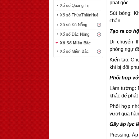
phạt góc.
Xổ số Quảng Trị
Sút bóng: K
Xổ số ThừaThiênHuế
chân.
Xổ số Đà Nẵng
Tạo ra cơ hộ
Xổ số Đắc Nông
Di chuyển t
Xổ Số Miền Bắc
phòng ngự đố
Xổ số Miền Bắc
Kiến tạo: Ch
khi bị đối p
Phối hợp vớ
Làm tường: N
khác để phát 
Phối hợp nhó
vượt qua hà
Gây áp lực 
Pressing: Áp