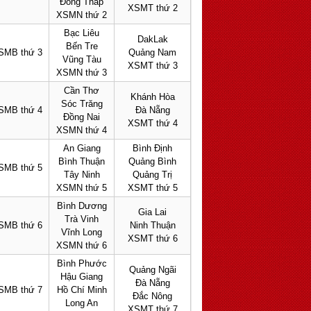
Đồng Tháp
XSMT thứ 2
XSMN thứ 2
Bạc Liêu
DakLak
Bến Tre
SMB thứ 3
Quảng Nam
Vũng Tàu
XSMT thứ 3
XSMN thứ 3
Cần Thơ
Khánh Hòa
Sóc Trăng
SMB thứ 4
Đà Nẵng
Đồng Nai
XSMT thứ 4
XSMN thứ 4
An Giang
Bình Định
Bình Thuận
Quảng Bình
SMB thứ 5
Tây Ninh
Quảng Trị
XSMN thứ 5
XSMT thứ 5
Bình Dương
Gia Lai
Trà Vinh
SMB thứ 6
Ninh Thuận
Vĩnh Long
XSMT thứ 6
XSMN thứ 6
Bình Phước
Quảng Ngãi
Hậu Giang
Đà Nẵng
SMB thứ 7
Hồ Chí Minh
Đắc Nông
Long An
XSMT thứ 7