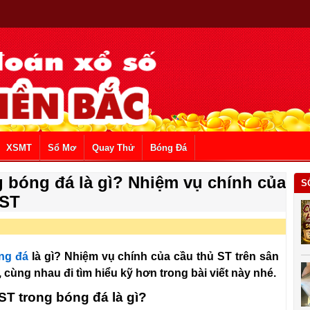
XSMT
Sổ Mơ
Quay Thử
Bóng Đá
g bóng đá là gì? Nhiệm vụ chính của
S
 ST
ng đá
là gì? Nhiệm vụ chính của cầu thủ ST trên sân
 cùng nhau đi tìm hiểu kỹ hơn trong bài viết này nhé.
 ST trong bóng đá là gì?