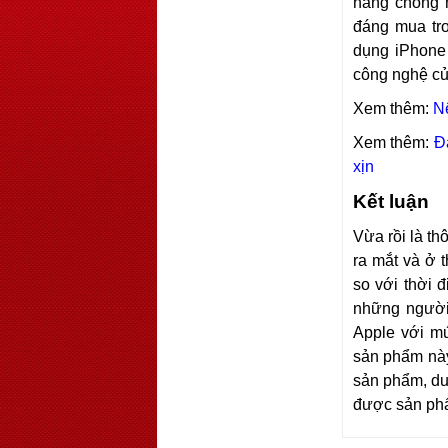
năng chống 
đáng mua tro
dụng iPhone
công nghệ củ
Xem thêm:
Nê
Xem thêm:
Đ
xịn
Kết luận
Vừa rồi là th
ra mắt và ở 
so với thời 
những người
Apple với mứ
sản phẩm này
sản phẩm, du
được sản phẩ