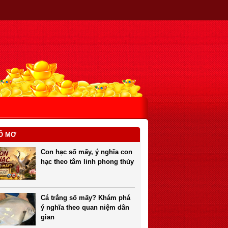
Ổ MƠ
Con hạc số mấy, ý nghĩa con
hạc theo tâm linh phong thủy
Cá trắng số mấy? Khám phá
ý nghĩa theo quan niệm dân
gian