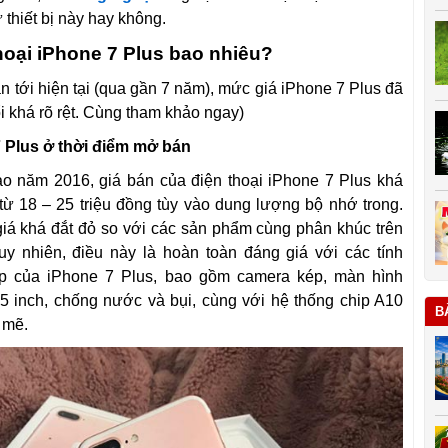
 thiết bị này hay không.
hoại iPhone 7 Plus bao nhiêu?
n tới hiện tại (qua gần 7 năm), mức giá iPhone 7 Plus đã
i khá rõ rệt. Cùng tham khảo ngay)
7 Plus ở thời điểm mở bán
ào năm 2016, giá bán của điện thoại iPhone 7 Plus khá
từ 18 – 25 triệu đồng tùy vào dung lượng bộ nhớ trong.
iá khá đắt đỏ so với các sản phẩm cùng phân khúc trên
Tuy nhiên, điều này là hoàn toàn đáng giá với các tính
p của iPhone 7 Plus, bao gồm camera kép, màn hình
5 inch, chống nước và bụi, cùng với hệ thống chip A10
B
 mẽ.