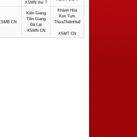
XSMN thứ 7
Khánh Hòa
Kiên Giang
Kon Tum
Tiền Giang
XSMB CN
ThừaThiênHuế
Đà Lạt
XSMN CN
XSMT CN