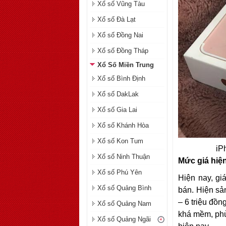
Xổ số Vũng Tàu
Xổ số Đà Lạt
Xổ số Đồng Nai
Xổ số Đồng Tháp
Xổ Số Miền Trung
Xổ số Bình Định
Xổ số DakLak
Xổ số Gia Lai
Xổ số Khánh Hòa
Xổ số Kon Tum
iP
Xổ số Ninh Thuận
Mức giá hiện
Xổ số Phú Yên
Hiện nay, gi
Xổ số Quảng Bình
bán. Hiện sả
– 6 triệu đồ
Xổ số Quảng Nam
khá mềm, phù
Xổ số Quảng Ngãi