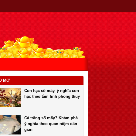
Ổ MƠ
Con hạc số mấy, ý nghĩa con
hạc theo tâm linh phong thủy
Cá trắng số mấy? Khám phá
ý nghĩa theo quan niệm dân
gian