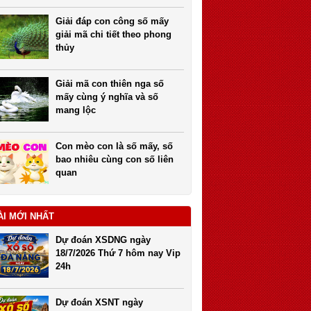
Giải đáp con công số mấy
giải mã chi tiết theo phong
thủy
Giải mã con thiên nga số
mấy cùng ý nghĩa và số
mang lộc
Con mèo con là số mấy, số
bao nhiêu cùng con số liên
quan
ÀI MỚI NHẤT
Dự đoán XSDNG ngày
18/7/2026 Thứ 7 hôm nay Vip
24h
Dự đoán XSNT ngày