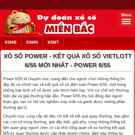
Menu
XSMB
XSMN
XSMT
XỔ SỐ POWER - KẾT QUẢ XỔ SỐ VIETLOTT
6/55 MỚI NHẤT - POWER 6/55
Power 6/55 là chuyên mục mang đến cho người chơi những thông tin
đầy đủ và chính xác về kết quả xổ số điện toán Power 6/55, một trong
những loại hình xổ số được yêu thích hiện nay. Với cơ chế mở thưởng
hiện đại và giải thưởng hấp dẫn, Power 6/55 thu hút đông đảo người
tham gia, tạo cơ hội trải nghiệm may mắn và giành được những phần
thưởng giá trị.
Chuyên mục cung cấp dữ liệu chi tiết về kết quả quay thưởng, bao gồm
các con số trúng thưởng, giải đặc biệt, giải phụ, cùng những thống kê
liên quan giúp người chơi có cái nhìn tổng quan về xu hướng kết quả.
Mỗi kỳ quay thưởng được cập nhật nhanh chóng, đảm bảo thông tin