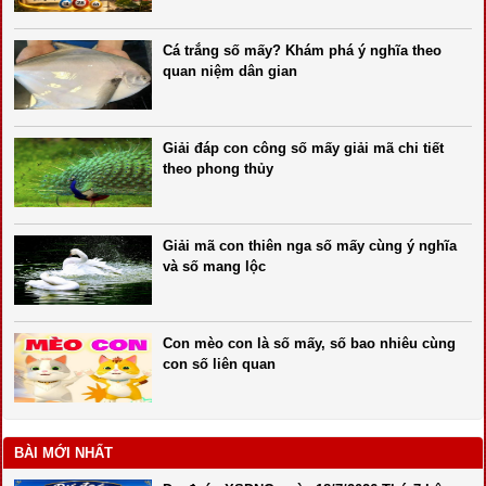
Cá trắng số mấy? Khám phá ý nghĩa theo
quan niệm dân gian
Giải đáp con công số mấy giải mã chi tiết
theo phong thủy
Giải mã con thiên nga số mấy cùng ý nghĩa
và số mang lộc
Con mèo con là số mấy, số bao nhiêu cùng
con số liên quan
BÀI MỚI NHẤT