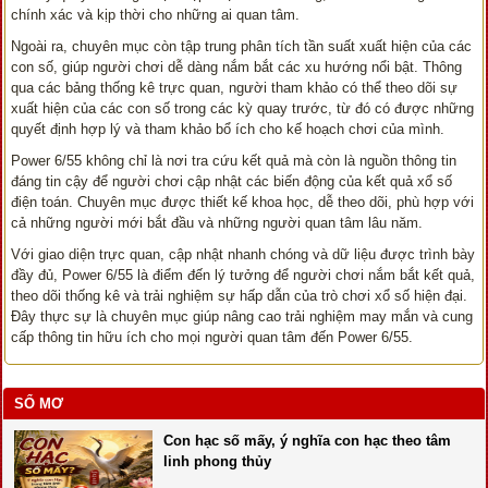
chính xác và kịp thời cho những ai quan tâm.
Ngoài ra, chuyên mục còn tập trung phân tích tần suất xuất hiện của các
con số, giúp người chơi dễ dàng nắm bắt các xu hướng nổi bật. Thông
qua các bảng thống kê trực quan, người tham khảo có thể theo dõi sự
xuất hiện của các con số trong các kỳ quay trước, từ đó có được những
quyết định hợp lý và tham khảo bổ ích cho kế hoạch chơi của mình.
Power 6/55 không chỉ là nơi tra cứu kết quả mà còn là nguồn thông tin
đáng tin cậy để người chơi cập nhật các biến động của kết quả xổ số
điện toán. Chuyên mục được thiết kế khoa học, dễ theo dõi, phù hợp với
cả những người mới bắt đầu và những người quan tâm lâu năm.
Với giao diện trực quan, cập nhật nhanh chóng và dữ liệu được trình bày
đầy đủ, Power 6/55 là điểm đến lý tưởng để người chơi nắm bắt kết quả,
theo dõi thống kê và trải nghiệm sự hấp dẫn của trò chơi xổ số hiện đại.
Đây thực sự là chuyên mục giúp nâng cao trải nghiệm may mắn và cung
cấp thông tin hữu ích cho mọi người quan tâm đến Power 6/55.
SỔ MƠ
Con hạc số mấy, ý nghĩa con hạc theo tâm
linh phong thủy