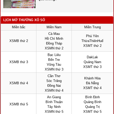
LỊCH MỞ THƯỞNG XỔ SỐ
Miền bắc
Miền Nam
Miền Trung
Cà Mau
Phú Yên
Hồ Chí Minh
XSMB thứ 2
ThừaThiênHuế
Đồng Tháp
XSMT thứ 2
XSMN thứ 2
Bạc Liêu
DakLak
Bến Tre
XSMB thứ 3
Quảng Nam
Vũng Tàu
XSMT thứ 3
XSMN thứ 3
Cần Thơ
Khánh Hòa
Sóc Trăng
XSMB thứ 4
Đà Nẵng
Đồng Nai
XSMT thứ 4
XSMN thứ 4
An Giang
Bình Định
Bình Thuận
Quảng Bình
XSMB thứ 5
Tây Ninh
Quảng Trị
XSMN thứ 5
XSMT thứ 5