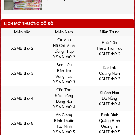
LỊCH MỞ THƯỞNG XỔ SỐ
Miền bắc
Miền Nam
Miền Trung
Cà Mau
Phú Yên
Hồ Chí Minh
XSMB thứ 2
ThừaThiênHuế
Đồng Tháp
XSMT thứ 2
XSMN thứ 2
Bạc Liêu
DakLak
Bến Tre
XSMB thứ 3
Quảng Nam
Vũng Tàu
XSMT thứ 3
XSMN thứ 3
Cần Thơ
Khánh Hòa
Sóc Trăng
XSMB thứ 4
Đà Nẵng
Đồng Nai
XSMT thứ 4
XSMN thứ 4
An Giang
Bình Định
Bình Thuận
Quảng Bình
XSMB thứ 5
Tây Ninh
Quảng Trị
XSMN thứ 5
XSMT thứ 5