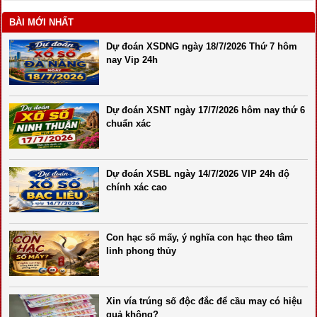
BÀI MỚI NHẤT
Dự đoán XSDNG ngày 18/7/2026 Thứ 7 hôm
nay Vip 24h
Dự đoán XSNT ngày 17/7/2026 hôm nay thứ 6
chuẩn xác
Dự đoán XSBL ngày 14/7/2026 VIP 24h độ
chính xác cao
Con hạc số mấy, ý nghĩa con hạc theo tâm
linh phong thủy
Xin vía trúng số độc đắc để cầu may có hiệu
quả không?