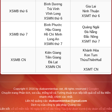
Bình Dương
Gia Lai
Trà Vinh
XSMB thứ 6
Ninh Thuận
Vĩnh Long
XSMT thứ 6
XSMN thứ 6
Bình Phước
Quảng Ngãi
Hậu Giang
Đà Nẵng
XSMB thứ 7
Hồ Chí Minh
Đắc Nông
Long An
XSMT thứ 7
XSMN thứ 7
Khánh Hòa
Kiên Giang
Kon Tum
Tiền Giang
XSMB CN
ThừaThiênHuế
Đà Lạt
XSMN CN
XSMT CN
Copyright © 2016 by dudoanmienbac.net. All rights reserved |
Google+
Chuyên trang Phân tích, soi cầu, thống kê và Tường thuật trực tiếp kết quả xổ số Ba Miền
nhanh nhất, chính xác nhất.
Liên hệ quảng cáo :
dudoanmienbac@gmail.com
Dịch vụ của công ty giải pháp Quảng cáo
Liên kết:
xổ số miền bắc 90 ngày
|
Xổ số đài Vũng Tàu
|
dự đoán xsmb
|
dự đoán xổ số miền