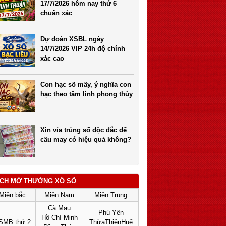
17/7/2026 hôm nay thứ 6
chuẩn xác
Dự đoán XSBL ngày
14/7/2026 VIP 24h độ chính
xác cao
Con hạc số mấy, ý nghĩa con
hạc theo tâm linh phong thủy
Xin vía trúng số độc đắc để
cầu may có hiệu quả không?
ỊCH MỞ THƯỞNG XỔ SỐ
Miền bắc
Miền Nam
Miền Trung
Cà Mau
Phú Yên
Hồ Chí Minh
SMB thứ 2
ThừaThiênHuế