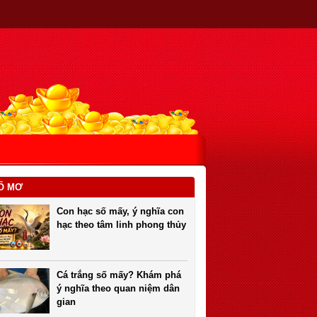
Ổ MƠ
Con hạc số mấy, ý nghĩa con
hạc theo tâm linh phong thủy
Cá trắng số mấy? Khám phá
ý nghĩa theo quan niệm dân
gian