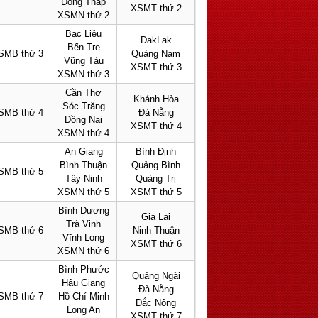
Đồng Tháp
XSMT thứ 2
XSMN thứ 2
Bạc Liêu
DakLak
Bến Tre
SMB thứ 3
Quảng Nam
Vũng Tàu
XSMT thứ 3
XSMN thứ 3
Cần Thơ
Khánh Hòa
Sóc Trăng
SMB thứ 4
Đà Nẵng
Đồng Nai
XSMT thứ 4
XSMN thứ 4
An Giang
Bình Định
Bình Thuận
Quảng Bình
SMB thứ 5
Tây Ninh
Quảng Trị
XSMN thứ 5
XSMT thứ 5
Bình Dương
Gia Lai
Trà Vinh
SMB thứ 6
Ninh Thuận
Vĩnh Long
XSMT thứ 6
XSMN thứ 6
Bình Phước
Quảng Ngãi
Hậu Giang
Đà Nẵng
SMB thứ 7
Hồ Chí Minh
Đắc Nông
Long An
XSMT thứ 7