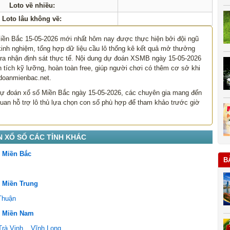
Loto về nhiều:
Loto lâu không về:
iền Bắc 15-05-2026 mới nhất hôm nay được thực hiện bởi đội ngũ
kinh nghiệm, tổng hợp dữ liệu cầu lô thống kê kết quả mở thưởng
ra nhận định sát thực tế. Nội dung dự đoán XSMB ngày 15-05-2026
tích kỹ lưỡng, hoàn toàn free, giúp người chơi có thêm cơ sở khi
doanmienbac.net.
dự đoán xổ số Miền Bắc ngày 15-05-2026, các chuyên gia mang đến
uan hỗ trợ lô thủ lựa chọn con số phù hợp để tham khảo trước giờ
 XỔ SỐ CÁC TỈNH KHÁC
 Miền Bắc
B
 Miền Trung
Thuận
ố Miền Nam
Trà Vinh
Vĩnh Long