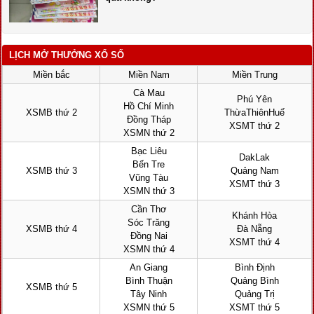
LỊCH MỞ THƯỞNG XỔ SỐ
Miền bắc
Miền Nam
Miền Trung
Cà Mau
Phú Yên
Hồ Chí Minh
XSMB thứ 2
ThừaThiênHuế
Đồng Tháp
XSMT thứ 2
XSMN thứ 2
Bạc Liêu
DakLak
Bến Tre
XSMB thứ 3
Quảng Nam
Vũng Tàu
XSMT thứ 3
XSMN thứ 3
Cần Thơ
Khánh Hòa
Sóc Trăng
XSMB thứ 4
Đà Nẵng
Đồng Nai
XSMT thứ 4
XSMN thứ 4
An Giang
Bình Định
Bình Thuận
Quảng Bình
XSMB thứ 5
Tây Ninh
Quảng Trị
XSMN thứ 5
XSMT thứ 5