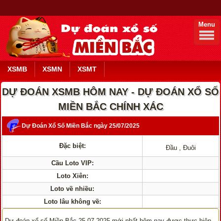
Menu
XSMB
XSMN
XSMT
DỰ ĐOÁN XSMB HÔM NAY - DỰ ĐOÁN XỔ SỐ
MIỀN BẮC CHÍNH XÁC
Dự Đoán Xổ Số Miền Bắc ngày 25/07/2025
Đặc biệt:
Đầu
, Đuôi
Cầu Loto VIP:
Loto Xiên:
Loto về nhiều:
Loto lâu không về:
Dự đoán xổ số Miền Bắc 25-07-2025 mới nhất hôm nay được thực hiện