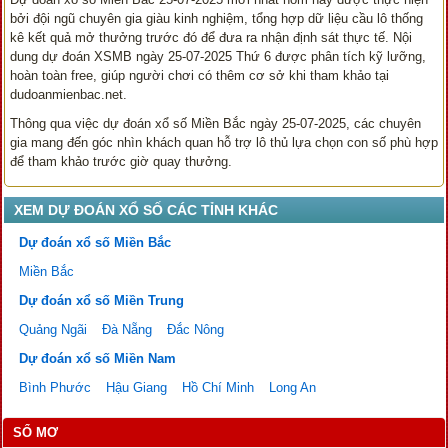
bởi đội ngũ chuyên gia giàu kinh nghiệm, tổng hợp dữ liệu cầu lô thống
kê kết quả mở thưởng trước đó để đưa ra nhận định sát thực tế. Nội
dung dự đoán XSMB ngày 25-07-2025 Thứ 6 được phân tích kỹ lưỡng,
hoàn toàn free, giúp người chơi có thêm cơ sở khi tham khảo tại
dudoanmienbac.net.
Thông qua việc dự đoán xổ số Miền Bắc ngày 25-07-2025, các chuyên
gia mang đến góc nhìn khách quan hỗ trợ lô thủ lựa chọn con số phù hợp
để tham khảo trước giờ quay thưởng.
XEM DỰ ĐOÁN XỔ SỐ CÁC TỈNH KHÁC
Dự đoán xổ số Miền Bắc
Miền Bắc
Dự đoán xổ số Miền Trung
Quảng Ngãi
Đà Nẵng
Đắc Nông
Dự đoán xổ số Miền Nam
Bình Phước
Hậu Giang
Hồ Chí Minh
Long An
SỔ MƠ