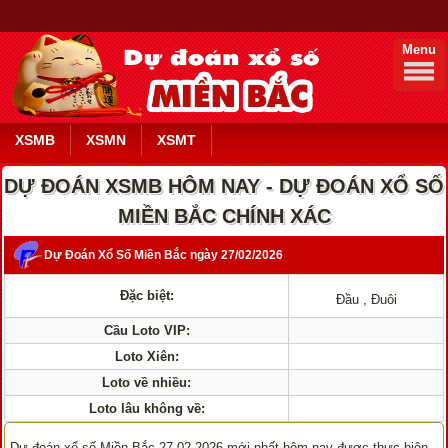
Menu
XSMB
XSMN
XSMT
DỰ ĐOÁN XSMB HÔM NAY - DỰ ĐOÁN XỔ SỐ
MIỀN BẮC CHÍNH XÁC
Dự Đoán Xổ Số Miền Bắc ngày 27/02/2026
Đặc biệt:
Đầu
, Đuôi
Cầu Loto VIP:
Loto Xiên:
Loto về nhiều:
Loto lâu không về:
Dự đoán xổ số Miền Bắc 27-02-2026 mới nhất hôm nay được thực hiện