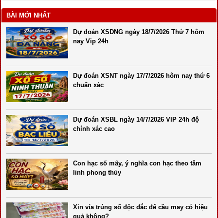
BÀI MỚI NHẤT
Dự đoán XSDNG ngày 18/7/2026 Thứ 7 hôm
nay Vip 24h
Dự đoán XSNT ngày 17/7/2026 hôm nay thứ 6
chuẩn xác
Dự đoán XSBL ngày 14/7/2026 VIP 24h độ
chính xác cao
Con hạc số mấy, ý nghĩa con hạc theo tâm
linh phong thủy
Xin vía trúng số độc đắc để cầu may có hiệu
quả không?