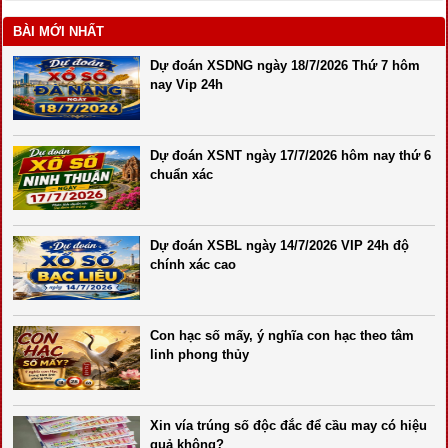
BÀI MỚI NHẤT
Dự đoán XSDNG ngày 18/7/2026 Thứ 7 hôm
nay Vip 24h
Dự đoán XSNT ngày 17/7/2026 hôm nay thứ 6
chuẩn xác
Dự đoán XSBL ngày 14/7/2026 VIP 24h độ
chính xác cao
Con hạc số mấy, ý nghĩa con hạc theo tâm
linh phong thủy
Xin vía trúng số độc đắc để cầu may có hiệu
quả không?