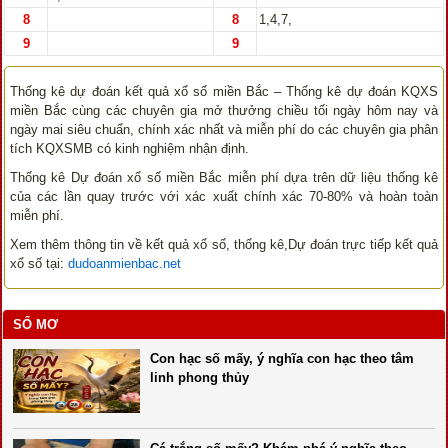
8
8
1,
4,
7,
9
9
Thống kê dự đoán kết quả xổ số miền Bắc – Thống kê dự đoán KQXS
miền Bắc cùng các chuyên gia mở thưởng chiều tối ngày hôm nay và
ngày mai siêu chuẩn, chính xác nhất và miễn phí do các chuyên gia phân
tích KQXSMB có kinh nghiệm nhận định.
Thống kê Dự đoán xổ số miền Bắc miễn phí dựa trên dữ liệu thống kê
của các lần quay trước với xác xuất chính xác 70-80% và hoàn toàn
miễn phí.
Xem thêm thông tin về kết quả xổ số, thống kê,Dự đoán trực tiếp kết quả
xổ số tại:
dudoanmienbac.net
SỔ MƠ
Con hạc số mấy, ý nghĩa con hạc theo tâm
linh phong thủy