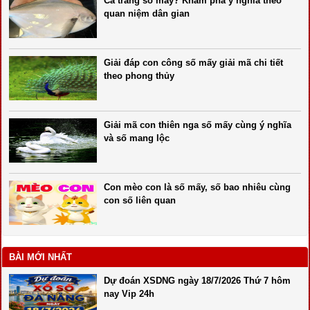
Cá trắng số mấy? Khám phá ý nghĩa theo
quan niệm dân gian
Giải đáp con công số mấy giải mã chi tiết
theo phong thủy
Giải mã con thiên nga số mấy cùng ý nghĩa
và số mang lộc
Con mèo con là số mấy, số bao nhiêu cùng
con số liên quan
BÀI MỚI NHẤT
Dự đoán XSDNG ngày 18/7/2026 Thứ 7 hôm
nay Vip 24h