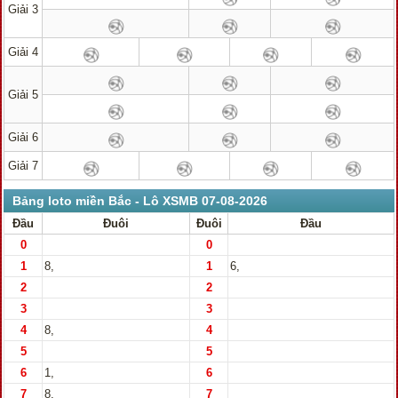
Giải 3
Giải 4
Giải 5
Giải 6
Giải 7
Bảng loto miền Bắc
-
Lô XSMB 07-08-2026
Đầu
Đuôi
Đuôi
Đầu
0
0
1
8,
1
6,
2
2
3
3
4
8,
4
5
5
6
1,
6
7
8,
7