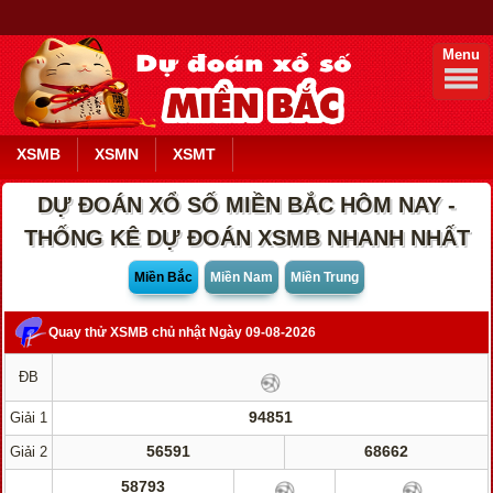
Menu
XSMB
XSMN
XSMT
DỰ ĐOÁN XỔ SỐ MIỀN BẮC HÔM NAY -
THỐNG KÊ DỰ ĐOÁN XSMB NHANH NHẤT
Miền Bắc
Miền Nam
Miền Trung
Quay thử XSMB chủ nhật Ngày 09-08-2026
ĐB
94851
Giải 1
56591
68662
Giải 2
58793