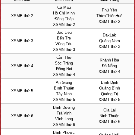
Cà Mau
Phú Yên
Hồ Chí Minh
XSMB thứ 2
ThừaThiênHuế
Đồng Tháp
XSMT thứ 2
XSMN thứ 2
Bạc Liêu
DakLak
Bến Tre
XSMB thứ 3
Quảng Nam
Vũng Tàu
XSMT thứ 3
XSMN thứ 3
Cần Thơ
Khánh Hòa
Sóc Trăng
XSMB thứ 4
Đà Nẵng
Đồng Nai
XSMT thứ 4
XSMN thứ 4
An Giang
Bình Định
Bình Thuận
Quảng Bình
XSMB thứ 5
Tây Ninh
Quảng Trị
XSMN thứ 5
XSMT thứ 5
Bình Dương
Gia Lai
Trà Vinh
XSMB thứ 6
Ninh Thuận
Vĩnh Long
XSMT thứ 6
XSMN thứ 6
Bình Phước