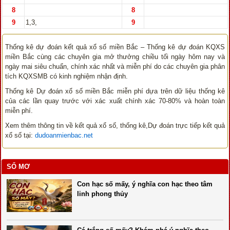
8
8
9
1,
3,
9
Thống kê dự đoán kết quả xổ số miền Bắc – Thống kê dự đoán KQXS
miền Bắc cùng các chuyên gia mở thưởng chiều tối ngày hôm nay và
ngày mai siêu chuẩn, chính xác nhất và miễn phí do các chuyên gia phân
tích KQXSMB có kinh nghiệm nhận định.
Thống kê Dự đoán xổ số miền Bắc miễn phí dựa trên dữ liệu thống kê
của các lần quay trước với xác xuất chính xác 70-80% và hoàn toàn
miễn phí.
Xem thêm thông tin về kết quả xổ số, thống kê,Dự đoán trực tiếp kết quả
xổ số tại:
dudoanmienbac.net
SỔ MƠ
Con hạc số mấy, ý nghĩa con hạc theo tâm
linh phong thủy