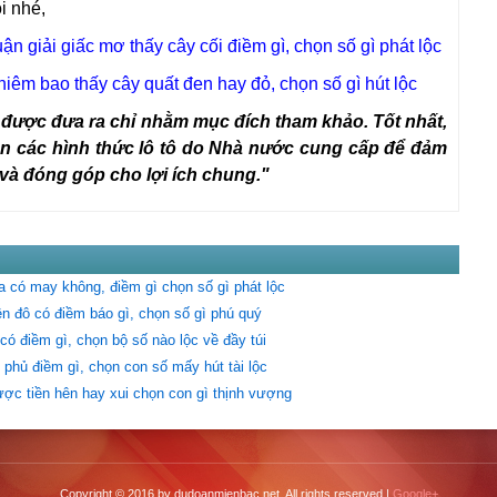
ồi nhé,
ận giải giấc mơ thấy cây cối điềm gì, chọn số gì phát lộc
iêm bao thấy cây quất đen hay đỏ, chọn số gì hút lộc
 được đưa ra chỉ nhằm mục đích tham khảo. Tốt nhất,
n các hình thức lô tô do Nhà nước cung cấp để đảm
và đóng góp cho lợi ích chung."
 có may không, điềm gì chọn số gì phát lộc
n đô có điềm báo gì, chọn số gì phú quý
có điềm gì, chọn bộ số nào lộc về đầy túi
 phủ điềm gì, chọn con số mấy hút tài lộc
c tiền hên hay xui chọn con gì thịnh vượng
Copyright © 2016 by dudoanmienbac.net. All rights reserved |
Google+