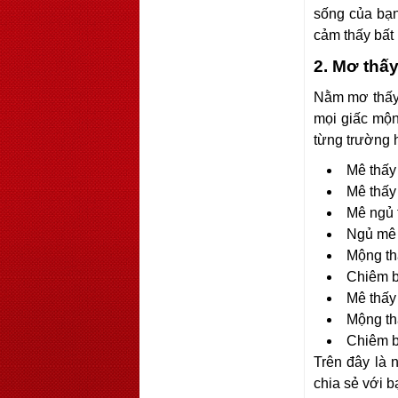
sống của bạn
cảm thấy bất 
2. Mơ thấy
Nằm mơ thấy 
mọi giấc mộn
từng trường 
Mê thấy
Mê thấy
Mê ngủ 
Ngủ mê 
Mộng th
Chiêm b
Mê thấy
Mộng th
Chiêm b
Trên đây là 
chia sẻ với 