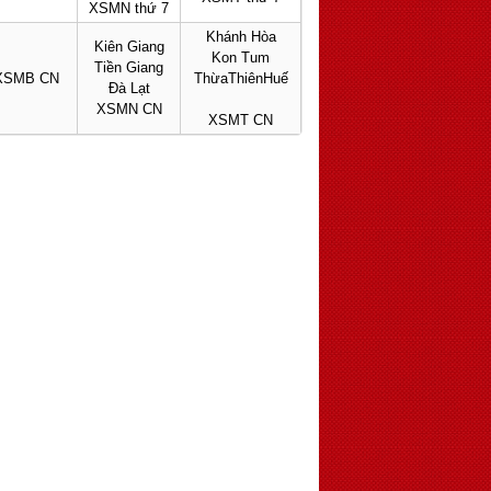
XSMN thứ 7
Khánh Hòa
Kiên Giang
Kon Tum
Tiền Giang
XSMB CN
ThừaThiênHuế
Đà Lạt
XSMN CN
XSMT CN