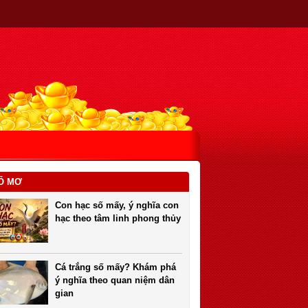
Ổ MƠ
Con hạc số mấy, ý nghĩa con
hạc theo tâm linh phong thủy
Cá trắng số mấy? Khám phá
ý nghĩa theo quan niệm dân
gian