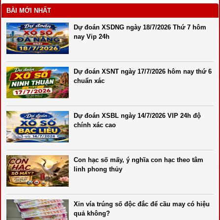
BÀI MỚI NHẤT
Dự đoán XSDNG ngày 18/7/2026 Thứ 7 hôm
nay Vip 24h
Dự đoán XSNT ngày 17/7/2026 hôm nay thứ 6
chuẩn xác
Dự đoán XSBL ngày 14/7/2026 VIP 24h độ
chính xác cao
Con hạc số mấy, ý nghĩa con hạc theo tâm
linh phong thủy
Xin vía trúng số độc đắc để cầu may có hiệu
quả không?