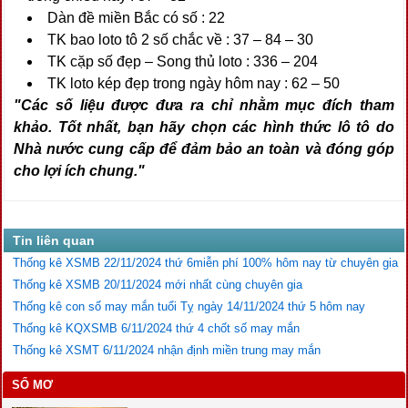
Dàn đề miền Bắc có số : 22
TK bao loto tô 2 số chắc về : 37 – 84 – 30
TK cặp số đẹp – Song thủ loto : 336 – 204
TK loto kép đẹp trong ngày hôm nay : 62 – 50
"Các số liệu được đưa ra chỉ nhằm mục đích tham
khảo. Tốt nhất, bạn hãy chọn các hình thức lô tô do
Nhà nước cung cấp để đảm bảo an toàn và đóng góp
cho lợi ích chung."
Tin liên quan
Thống kê XSMB 22/11/2024 thứ 6miễn phí 100% hôm nay từ chuyên gia
Thống kê XSMB 20/11/2024 mới nhất cùng chuyên gia
Thống kê con số may mắn tuổi Tỵ ngày 14/11/2024 thứ 5 hôm nay
Thống kê KQXSMB 6/11/2024 thứ 4 chốt số may mắn
Thống kê XSMT 6/11/2024 nhận định miền trung may mắn
SỔ MƠ