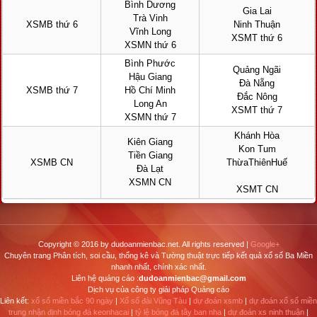
Bình Dương
Gia Lai
Trà Vinh
XSMB thứ 6
Ninh Thuận
Vĩnh Long
XSMT thứ 6
XSMN thứ 6
Bình Phước
Quảng Ngãi
Hậu Giang
Đà Nẵng
XSMB thứ 7
Hồ Chí Minh
Đắc Nông
Long An
XSMT thứ 7
XSMN thứ 7
Khánh Hòa
Kiên Giang
Kon Tum
Tiền Giang
XSMB CN
ThừaThiênHuế
Đà Lạt
XSMN CN
XSMT CN
Copyright © 2016 by dudoanmienbac.net. All rights reserved |
Google+
Chuyên trang Phân tích, soi cầu, thống kê và Tường thuật trực tiếp kết quả xổ số Ba Miền
nhanh nhất, chính xác nhất.
Liên hệ quảng cáo :
dudoanmienbac@gmail.com
Dịch vụ của công ty giải pháp Quảng cáo
Liên kết:
xổ số miền bắc 90 ngày
|
Xổ số đài Vũng Tàu
|
dự đoán xsmb
|
dự đoán xổ số miền
trung
nhận định bóng đá keonhacai
|
tỷ lệ bóng đá tây ban nha
|
dự đoán xs ninh thuận
|