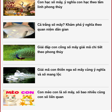
Con hạc số mấy, ý nghĩa con hạc theo tâm
linh phong thủy
Cá trắng số mấy? Khám phá ý nghĩa theo
quan niệm dân gian
Giải đáp con công số mấy giải mã chi tiết
theo phong thủy
Giải mã con thiên nga số mấy cùng ý nghĩa
và số mang lộc
Con mèo con là số mấy, số bao nhiêu cùng
con số liên quan