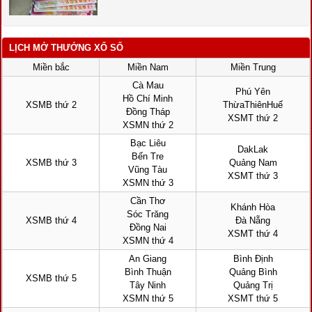
LỊCH MỞ THƯỞNG XỔ SỐ
Miền bắc
Miền Nam
Miền Trung
Cà Mau
Phú Yên
Hồ Chí Minh
XSMB thứ 2
ThừaThiênHuế
Đồng Tháp
XSMT thứ 2
XSMN thứ 2
Bạc Liêu
DakLak
Bến Tre
XSMB thứ 3
Quảng Nam
Vũng Tàu
XSMT thứ 3
XSMN thứ 3
Cần Thơ
Khánh Hòa
Sóc Trăng
XSMB thứ 4
Đà Nẵng
Đồng Nai
XSMT thứ 4
XSMN thứ 4
An Giang
Bình Định
Bình Thuận
Quảng Bình
XSMB thứ 5
Tây Ninh
Quảng Trị
XSMN thứ 5
XSMT thứ 5