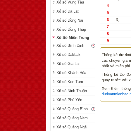
Xổ số Vũng Tàu
4
Xổ số Đà Lạt
5
6
3,
Xổ số Đồng Nai
7
Xổ số Đồng Tháp
8
Xổ Số Miền Trung
9
2,
Xổ số Bình Định
Xổ số DakLak
Thống kê dự đoá
các chuyên gia 
Xổ số Gia Lai
nhất và miễn ph
Xổ số Khánh Hòa
Thống kê Dự đoá
quay trước với x
Xổ số Kon Tum
Xem thêm thông t
Xổ số Ninh Thuận
dudoanmienbac.n
Xổ số Phú Yên
Xổ số Quảng Bình
Xổ số Quảng Nam
Xổ số Quảng Ngãi