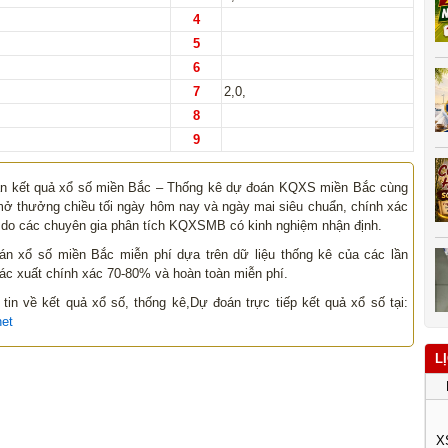
4
5
6
7
2,
0,
8
9
n kết quả xổ số miền Bắc – Thống kê dự đoán KQXS miền Bắc cùng
mở thưởng chiều tối ngày hôm nay và ngày mai siêu chuẩn, chính xác
í do các chuyên gia phân tích KQXSMB có kinh nghiệm nhận định.
n xổ số miền Bắc miễn phí dựa trên dữ liệu thống kê của các lần
ác xuất chính xác 70-80% và hoàn toàn miễn phí.
in về kết quả xổ số, thống kê,Dự đoán trực tiếp kết quả xổ số tại:
et
L
X