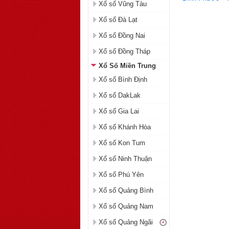
Xổ số Vũng Tàu
Xổ số Đà Lạt
Xổ số Đồng Nai
Xổ số Đồng Tháp
Xổ Số Miền Trung
Xổ số Bình Định
Xổ số DakLak
Xổ số Gia Lai
Xổ số Khánh Hòa
Xổ số Kon Tum
Xổ số Ninh Thuận
Xổ số Phú Yên
Xổ số Quảng Bình
Xổ số Quảng Nam
Xổ số Quảng Ngãi