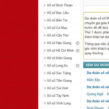
Xổ số Bình Thuận
Xổ số Bạc Liêu
Dự đoán xổ số M
Xổ số Bến Tre
chuyên gia giàu 
trước đó để đưa 
Xổ số Cà Mau
Thứ 7 được phân 
Xổ số Cần Thơ
tham khảo tại du
Xổ số Hậu Giang
Thông qua việc 
góc nhìn khách q
Xổ số Hồ Chí Minh
quay thưởng.
Xổ số Kiên Giang
XEM DỰ ĐOÁN
Xổ số Long An
Dự đoán xổ số
Xổ số Sóc Trăng
Miền Bắc
Xổ số Tiền Giang
Dự đoán xổ số
Xổ số Trà Vinh
Quảng Ngãi
Đ
Xổ số Tây Ninh
Dự đoán xổ s
Xổ số Vĩnh Long
Bình Phước