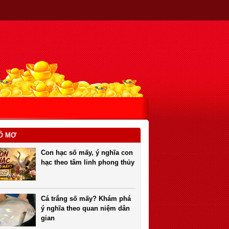
Ổ MƠ
Con hạc số mấy, ý nghĩa con
hạc theo tâm linh phong thủy
Cá trắng số mấy? Khám phá
ý nghĩa theo quan niệm dân
gian