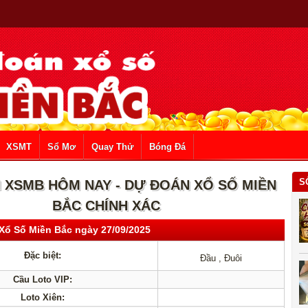
XSMT
Sổ Mơ
Quay Thử
Bóng Đá
S
 XSMB HÔM NAY - DỰ ĐOÁN XỔ SỐ MIỀN
BẮC CHÍNH XÁC
Xổ Số Miền Bắc ngày 27/09/2025
Đặc biệt:
Đầu
, Đuôi
Cầu Loto VIP:
Loto Xiên: