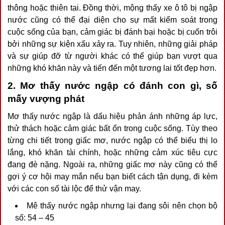
thông hoặc thiên tai. Đồng thời, mộng thấy xe ô tô bị ngập
nước cũng có thể đại diện cho sự mất kiểm soát trong
cuộc sống của bạn, cảm giác bị đánh bại hoặc bị cuốn trôi
bởi những sự kiện xấu xảy ra. Tuy nhiên, những giải pháp
và sự giúp đỡ từ người khác có thể giúp bạn vượt qua
những khó khăn này và tiến đến một tương lai tốt đẹp hơn.
2. Mơ thấy nước ngập có đánh con gì, số
mấy vượng phát
Mơ thấy nước ngập là dấu hiệu phản ánh những áp lực,
thử thách hoặc cảm giác bất ổn trong cuộc sống. Tùy theo
từng chi tiết trong giấc mơ, nước ngập có thể biểu thị lo
lắng, khó khăn tài chính, hoặc những cảm xúc tiêu cực
đang đè nặng. Ngoài ra, những giấc mơ này cũng có thể
gợi ý cơ hội may mắn nếu bạn biết cách tận dụng, đi kèm
với các con số tài lộc để thử vận may.
Mê thấy nước ngập nhưng lại đang sôi nên chọn bộ
số: 54 – 45