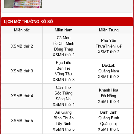
LỊCH MỞ THƯỞNG XỔ SỐ
Miền bắc
Miền Nam
Miền Trung
Cà Mau
Phú Yên
Hồ Chí Minh
XSMB thứ 2
ThừaThiênHuế
Đồng Tháp
XSMT thứ 2
XSMN thứ 2
Bạc Liêu
DakLak
Bến Tre
XSMB thứ 3
Quảng Nam
Vũng Tàu
XSMT thứ 3
XSMN thứ 3
Cần Thơ
Khánh Hòa
Sóc Trăng
XSMB thứ 4
Đà Nẵng
Đồng Nai
XSMT thứ 4
XSMN thứ 4
An Giang
Bình Định
Bình Thuận
Quảng Bình
XSMB thứ 5
Tây Ninh
Quảng Trị
XSMN thứ 5
XSMT thứ 5