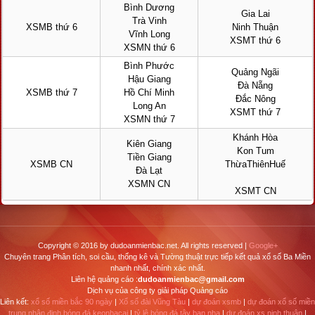
Bình Dương
Gia Lai
Trà Vinh
XSMB thứ 6
Ninh Thuận
Vĩnh Long
XSMT thứ 6
XSMN thứ 6
Bình Phước
Quảng Ngãi
Hậu Giang
Đà Nẵng
XSMB thứ 7
Hồ Chí Minh
Đắc Nông
Long An
XSMT thứ 7
XSMN thứ 7
Khánh Hòa
Kiên Giang
Kon Tum
Tiền Giang
XSMB CN
ThừaThiênHuế
Đà Lạt
XSMN CN
XSMT CN
Copyright © 2016 by dudoanmienbac.net. All rights reserved |
Google+
Chuyên trang Phân tích, soi cầu, thống kê và Tường thuật trực tiếp kết quả xổ số Ba Miền
nhanh nhất, chính xác nhất.
Liên hệ quảng cáo :
dudoanmienbac@gmail.com
Dịch vụ của công ty giải pháp Quảng cáo
Liên kết:
xổ số miền bắc 90 ngày
|
Xổ số đài Vũng Tàu
|
dự đoán xsmb
|
dự đoán xổ số miền
trung
nhận định bóng đá keonhacai
|
tỷ lệ bóng đá tây ban nha
|
dự đoán xs ninh thuận
|